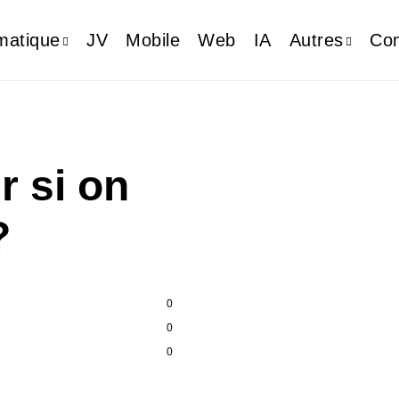
matique
JV
Mobile
Web
IA
Autres
Com
 si on
?
0
0
0