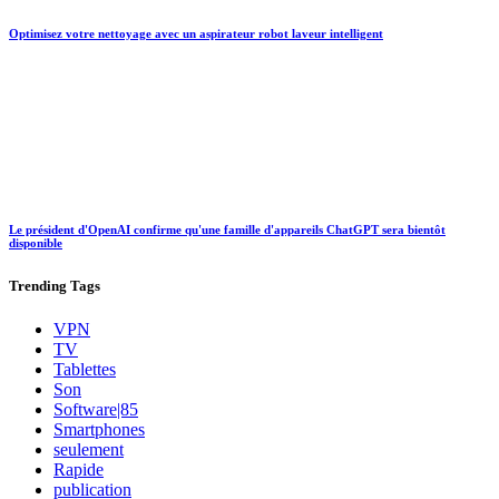
Optimisez votre nettoyage avec un aspirateur robot laveur intelligent
Le président d'OpenAI confirme qu'une famille d'appareils ChatGPT sera bientôt
disponible
Trending
Tags
VPN
TV
Tablettes
Son
Software|85
Smartphones
seulement
Rapide
publication