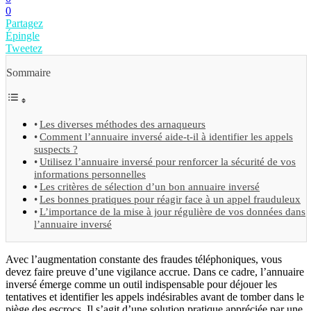
0
Partagez
Épingle
Tweetez
Sommaire
Les diverses méthodes des arnaqueurs
Comment l’annuaire inversé aide-t-il à identifier les appels
suspects ?
Utilisez l’annuaire inversé pour renforcer la sécurité de vos
informations personnelles
Les critères de sélection d’un bon annuaire inversé
Les bonnes pratiques pour réagir face à un appel frauduleux
L’importance de la mise à jour régulière de vos données dans
l’annuaire inversé
Avec l’augmentation constante des fraudes téléphoniques, vous
devez faire preuve d’une vigilance accrue. Dans ce cadre, l’annuaire
inversé émerge comme un outil indispensable pour déjouer les
tentatives et identifier les appels indésirables avant de tomber dans le
piège des escrocs. Il s’agit d’une solution pratique appréciée par une