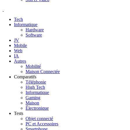
Tech
Informatique
Hardware
Software
JV
Mobile
Web
IA
Autres
Mobilité
Maison Connectée
Comparatifs
Téléphonie
High Tech
Informatique
Gaming
Maison
Électronique
Tests
Objet connecté
PC et Accessoires
Smartphone