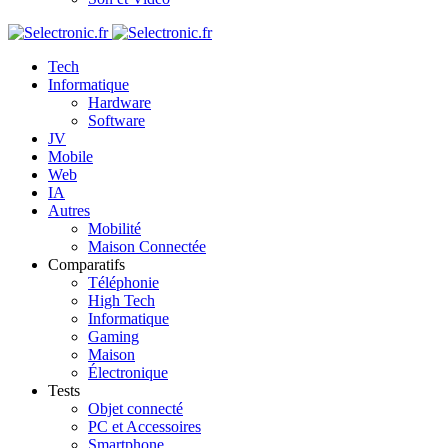
Tech
Informatique
Hardware
Software
JV
Mobile
Web
IA
Autres
Mobilité
Maison Connectée
Comparatifs
Téléphonie
High Tech
Informatique
Gaming
Maison
Électronique
Tests
Objet connecté
PC et Accessoires
Smartphone