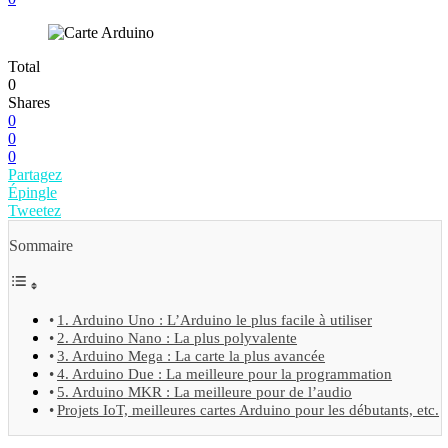
Total
0
Shares
0
0
0
Partagez
Épingle
Tweetez
Sommaire
1. Arduino Uno : L’Arduino le plus facile à utiliser
2. Arduino Nano : La plus polyvalente
3. Arduino Mega : La carte la plus avancée
4. Arduino Due : La meilleure pour la programmation
5. Arduino MKR : La meilleure pour de l’audio
Projets IoT, meilleures cartes Arduino pour les débutants, etc.