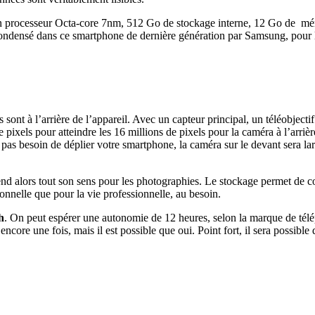
n processeur Octa-core 7nm, 512 Go de stockage interne, 12 Go de mémo
é condensé dans ce smartphone de dernière génération par Samsung, pour 
s sont à l’arrière de l’appareil. Avec un capteur principal, un téléobjecti
pixels pour atteindre les 16 millions de pixels pour la caméra à l’arriè
es, pas besoin de déplier votre smartphone, la caméra sur le devant sera 
rend alors tout son sens pour les photographies. Le stockage permet de 
rsonnelle que pour la vie professionnelle, au besoin.
h
. On peut espérer une autonomie de 12 heures, selon la marque de télép
ncore une fois, mais il est possible que oui. Point fort, il sera possible 