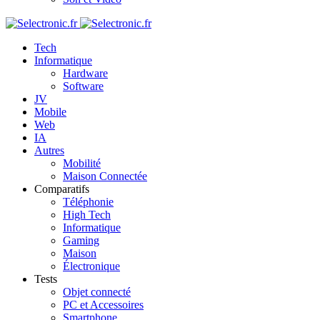
Tech
Informatique
Hardware
Software
JV
Mobile
Web
IA
Autres
Mobilité
Maison Connectée
Comparatifs
Téléphonie
High Tech
Informatique
Gaming
Maison
Électronique
Tests
Objet connecté
PC et Accessoires
Smartphone