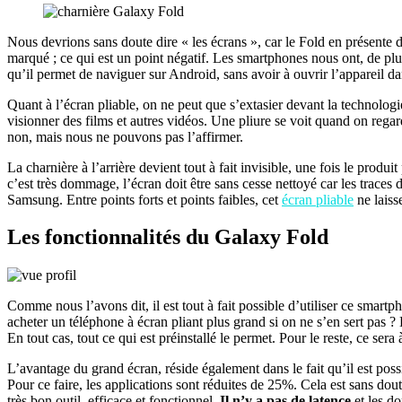
Nous devrions sans doute dire « les écrans », car le Fold en présente 
marqué ; ce qui est un point négatif. Les smartphones nous ont, de plus e
qu’il permet de naviguer sur Android, sans avoir à ouvrir l’appareil dan
Quant à l’écran pliable, on ne peut que s’extasier devant la technolog
visionner des films et autres vidéos. Une pliure se voit quand on rega
non, mais nous ne pouvons pas l’affirmer.
La charnière à l’arrière devient tout à fait invisible, une fois le produi
c’est très dommage, l’écran doit être sans cesse nettoyé car les traces d
Samsung. Entre points forts et points faibles, cet
écran pliable
ne laisse
Les fonctionnalités du Galaxy Fold
Comme nous l’avons dit, il est tout à fait possible d’utiliser ce smart
acheter un téléphone à écran pliant plus grand si on ne s’en sert pas ?
En tout cas, tout ce qui est préinstallé le permet. Pour le reste, ce se
L’avantage du grand écran, réside également dans le fait qu’il est poss
Pour ce faire, les applications sont réduites de 25%. Cela est sans dout
très bon outil, efficace et fonctionnel.
Il n’y a pas de latence
et les do