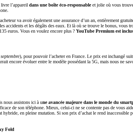
livre l’appareil
dans une boîte éco-responsable
et jolie où vous trouv
hone.
 l’acheteur va avoir également une assurance d’un an, entièrement gratuite
r les accidents et les dégâts des eaux. Et là où se trouve le bonus, vous 
 135 euros. Vous en voulez encore plus ?
YouTube Premium est inclu
 septembre
), pour pouvoir l’acheter en France. Le prix est inchangé s
ait encore évoluer entre le modèle possédant la 5G, mais nous ne savons
s nous assistons ici à u
ne avancée majeure dans le monde du smart
ficace de son téléphone. Mieux, celui-ci ne se contente pas de vous aide
t hybride, en pleine mutation. Si son prix d’achat le rend inaccessible p
xy Fold