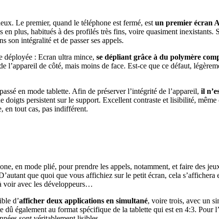
deux. Le premier, quand le téléphone est fermé, est
un premier écra
n plus, habitués à des profilés très fins, voire quasiment inexistants. Si
s son intégralité et de passer ses appels.
ie déployée : Ecran ultra mince,
se dépliant grâce à du polymère comp
rde l’appareil de côté, mais moins de face. Est-ce que ce défaut, légèrem
t passé en mode tablette. Afin de préserver l’intégrité de l’appareil,
il n’
e doigts persistent sur le support. Excellent contraste et lisibilité, mêm
, en tout cas, pas indifférent.
phone, en mode plié, pour prendre les appels, notamment, et faire des jeux
 D’autant que quoi que vous affichiez sur le petit écran, cela s’affiche
ra à voir avec les développeurs…
ible d’
afficher deux applications en simultané
, voire trois, avec un 
e dû également au format spécifique de la tablette qui est en 4:3. Pour l’
nnées sont véritablement lisibles.