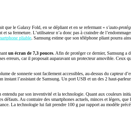
ait que le Galaxy Fold, en se dépliant et en se refermant «
s’auto-protèg
ant et sa fermeture. L’utilisateur n’a donc pas à craindre de l’endommag
martphone pliable
. Samsung estime que son téléphone pliant pourra ains
chant
un écran de 7,3 pouces
. Afin de protéger ce dernier, Samsung a d
e ses erreurs, car il proposait auparavant un protecteur amovible. Ceux q
me de sonnerie sont facilement accessibles, au-dessus du capteur d’empr
 un instant l’assistant de Samsung. Un port USB et un des 2 haut-parleur
n entendu par son inventivité et la technologie. Quant aux couleurs initi
ses défauts. Au contraire des smartphones actuels, minces et légers, que 
ance. La technologie lui fait prendre 100 g par rapport au modèle précéd