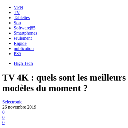
VPN
TV
Tablettes
Son
Software|85
Smartphones
seulement
Rapide
publication
PS5
High Tech
TV 4K : quels sont les meilleurs
modèles du moment ?
Selectronic
26 novembre 2019
0
0
0