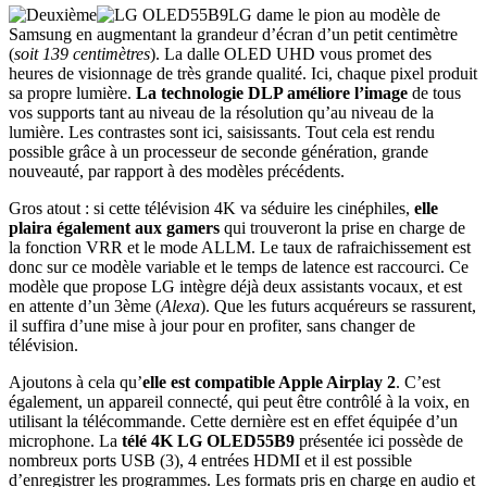
LG dame le pion au modèle de
Samsung en augmentant la grandeur d’écran d’un petit centimètre
(
soit 139 centimètres
). La dalle OLED UHD vous promet des
heures de visionnage de très grande qualité. Ici, chaque pixel produit
sa propre lumière.
La technologie DLP améliore l’image
de tous
vos supports tant au niveau de la résolution qu’au niveau de la
lumière. Les contrastes sont ici, saisissants. Tout cela est rendu
possible grâce à un processeur de seconde génération, grande
nouveauté, par rapport à des modèles précédents.
Gros atout : si cette télévision 4K va séduire les cinéphiles,
elle
plaira également aux gamers
qui trouveront la prise en charge de
la fonction VRR et le mode ALLM. Le taux de rafraichissement est
donc sur ce modèle variable et le temps de latence est raccourci. Ce
modèle que propose LG intègre déjà deux assistants vocaux, et est
en attente d’un 3ème (
Alexa
). Que les futurs acquéreurs se rassurent,
il suffira d’une mise à jour pour en profiter, sans changer de
télévision.
Ajoutons à cela qu’
elle est compatible Apple Airplay 2
. C’est
également, un appareil connecté, qui peut être contrôlé à la voix, en
utilisant la télécommande. Cette dernière est en effet équipée d’un
microphone. La
télé 4K LG OLED55B9
présentée ici possède de
nombreux ports USB (3), 4 entrées HDMI et il est possible
d’enregistrer les programmes. Les formats pris en charge en audio et