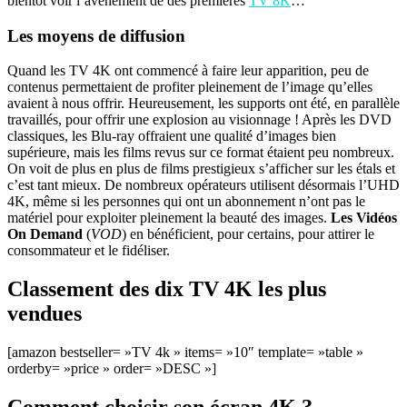
bientôt voir l’avènement de des premières
TV 8K
…
Les moyens de diffusion
Quand les TV 4K ont commencé à faire leur apparition, peu de
contenus permettaient de profiter pleinement de l’image qu’elles
avaient à nous offrir. Heureusement, les supports ont été, en parallèle
travaillés, pour offrir une explosion au visionnage ! Après les DVD
classiques, les Blu-ray offraient une qualité d’images bien
supérieure, mais les films revus sur ce format étaient peu nombreux.
On voit de plus en plus de films prestigieux s’afficher sur les étals et
c’est tant mieux. De nombreux opérateurs utilisent désormais l’UHD
4K, même si les personnes qui ont un abonnement n’ont pas le
matériel pour exploiter pleinement la beauté des images.
Les Vidéos
On Demand
(
VOD
) en bénéficient, pour certains, pour attirer le
consommateur et le fidéliser.
Classement des dix TV 4K les plus
vendues
[amazon bestseller= »TV 4k » items= »10″ template= »table »
orderby= »price » order= »DESC »]