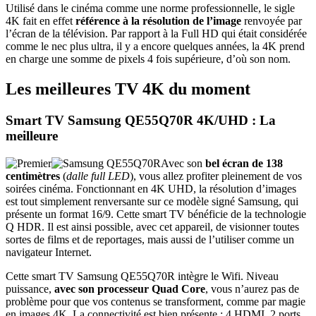
Utilisé dans le cinéma comme une norme professionnelle, le sigle
4K fait en effet
référence à la résolution de l’image
renvoyée par
l’écran de la télévision. Par rapport à la Full HD qui était considérée
comme le nec plus ultra, il y a encore quelques années, la 4K prend
en charge une somme de pixels 4 fois supérieure, d’où son nom.
Les meilleures TV 4K du moment
Smart TV Samsung QE55Q70R 4K/UHD : La
meilleure
Avec son
bel écran de 138
centimètres
(
dalle full LED
), vous allez profiter pleinement de vos
soirées cinéma. Fonctionnant en 4K UHD, la résolution d’images
est tout simplement renversante sur ce modèle signé Samsung, qui
présente un format 16/9. Cette smart TV bénéficie de la technologie
Q HDR. Il est ainsi possible, avec cet appareil, de visionner toutes
sortes de films et de reportages, mais aussi de l’utiliser comme un
navigateur Internet.
Cette smart TV Samsung QE55Q70R intègre le Wifi. Niveau
puissance,
avec son processeur Quad Core
, vous n’aurez pas de
problème pour que vos contenus se transforment, comme par magie
en images 4K. La connectivité est bien présente : 4 HDMI, 2 ports