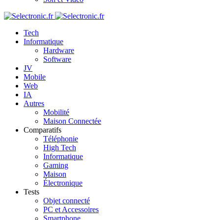
Tech
Informatique
Hardware
Software
JV
Mobile
Web
IA
Autres
Mobilité
Maison Connectée
Comparatifs
Téléphonie
High Tech
Informatique
Gaming
Maison
Électronique
Tests
Objet connecté
PC et Accessoires
Smartphone