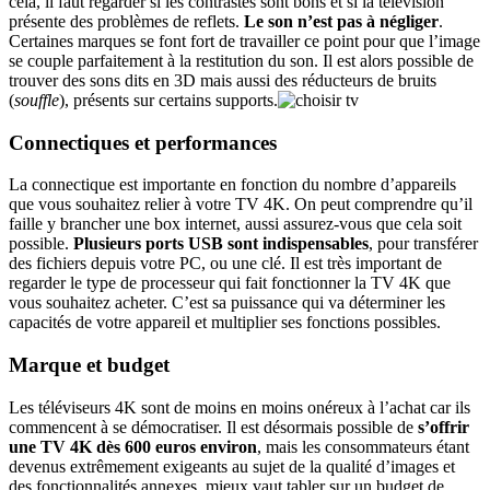
cela, il faut regarder si les contrastes sont bons et si la télévision
présente des problèmes de reflets.
Le son n’est pas à négliger
.
Certaines marques se font fort de travailler ce point pour que l’image
se couple parfaitement à la restitution du son. Il est alors possible de
trouver des sons dits en 3D mais aussi des réducteurs de bruits
(
souffle
), présents sur certains supports.
Connectiques et performances
La connectique est importante en fonction du nombre d’appareils
que vous souhaitez relier à votre TV 4K. On peut comprendre qu’il
faille y brancher une box internet, aussi assurez-vous que cela soit
possible.
Plusieurs ports USB sont indispensables
, pour transférer
des fichiers depuis votre PC, ou une clé. Il est très important de
regarder le type de processeur qui fait fonctionner la TV 4K que
vous souhaitez acheter. C’est sa puissance qui va déterminer les
capacités de votre appareil et multiplier ses fonctions possibles.
Marque et budget
Les téléviseurs 4K sont de moins en moins onéreux à l’achat car ils
commencent à se démocratiser. Il est désormais possible de
s’offrir
une TV 4K dès 600 euros environ
, mais les consommateurs étant
devenus extrêmement exigeants au sujet de la qualité d’images et
des fonctionnalités annexes, mieux vaut tabler sur un budget de