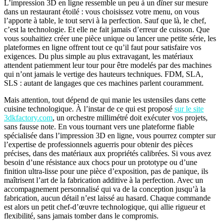
L’impression 3D en ligne ressemble un peu à un dîner sur mesure
dans un restaurant étoilé : vous choisissez votre menu, on vous
l’apporte à table, le tout servi à la perfection. Sauf que là, le chef,
c’est la technologie. Et elle ne fait jamais d’erreur de cuisson. Que
vous souhaitiez créer une pièce unique ou lancer une petite série, les
plateformes en ligne offrent tout ce qu’il faut pour satisfaire vos
exigences. Du plus simple au plus extravagant, les matériaux
attendent patiemment leur tour pour être modelés par des machines
qui n’ont jamais le vertige des hauteurs techniques. FDM, SLA,
SLS : autant de langages que ces machines parlent couramment.
Mais attention, tout dépend de qui manie les ustensiles dans cette
cuisine technologique. À l’instar de ce qui est proposé
sur le site
3dkfactory.com
, un orchestre millimétré doit exécuter vos projets,
sans fausse note. En vous tournant vers une plateforme fiable
spécialisée dans l’impression 3D en ligne, vous pourrez compter sur
l’expertise de professionnels aguerris pour obtenir des pièces
précises, dans des matériaux aux propriétés calibrées. Si vous avez
besoin d’une résistance aux chocs pour un prototype ou d’une
finition ultra-lisse pour une pièce d’exposition, pas de panique, ils
maîtrisent l’art de la fabrication additive à la perfection. Avec un
accompagnement personnalisé qui va de la conception jusqu’à la
fabrication, aucun détail n’est laissé au hasard. Chaque commande
est alors un petit chef-d’œuvre technologique, qui allie rigueur et
flexibilité, sans jamais tomber dans le compromis.