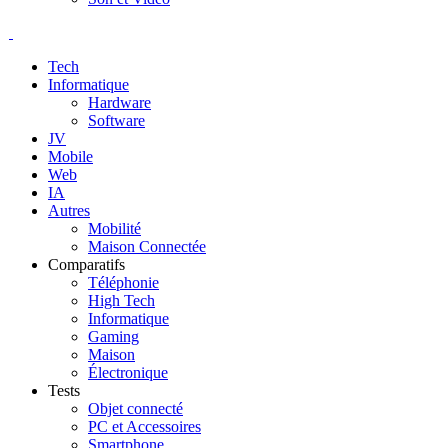
Tech
Informatique
Hardware
Software
JV
Mobile
Web
IA
Autres
Mobilité
Maison Connectée
Comparatifs
Téléphonie
High Tech
Informatique
Gaming
Maison
Électronique
Tests
Objet connecté
PC et Accessoires
Smartphone