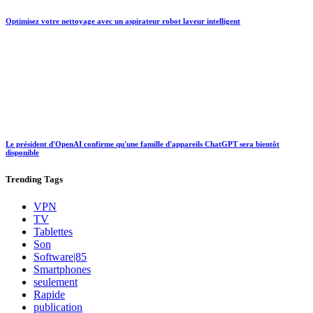
Optimisez votre nettoyage avec un aspirateur robot laveur intelligent
Le président d'OpenAI confirme qu'une famille d'appareils ChatGPT sera bientôt
disponible
Trending
Tags
VPN
TV
Tablettes
Son
Software|85
Smartphones
seulement
Rapide
publication