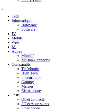
Tech
Informatique
Hardware
Software
JV
Mobile
Web
IA
Autres
Mobilité
Maison Connectée
Comparatifs
Téléphonie
High Tech
Informatique
Gaming
Maison
Électronique
Tests
Objet connecté
PC et Accessoires
Smartphone