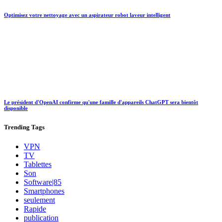
Optimisez votre nettoyage avec un aspirateur robot laveur intelligent
Le président d'OpenAI confirme qu'une famille d'appareils ChatGPT sera bientôt
disponible
Trending
Tags
VPN
TV
Tablettes
Son
Software|85
Smartphones
seulement
Rapide
publication