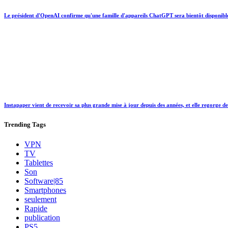
Le président d'OpenAI confirme qu'une famille d'appareils ChatGPT sera bientôt disponibl
Instapaper vient de recevoir sa plus grande mise à jour depuis des années, et elle regorge d
Trending
Tags
VPN
TV
Tablettes
Son
Software|85
Smartphones
seulement
Rapide
publication
PS5