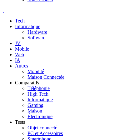
Tech
Informatique
Hardware
Software
JV
Mobile
Web
IA
Autres
Mobilité
Maison Connectée
Comparatifs
Téléphonie
High Tech
Informatique
Gaming
Maison
Électronique
Tests
Objet connecté
PC et Accessoires
Smartphone