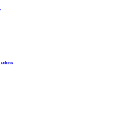
e
e cadeaux