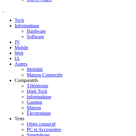
Tech
Informatique
Hardware
Software
JV
Mobile
Web
IA
Autres
Mobilité
Maison Connectée
Comparatifs
Téléphonie
High Tech
Informatique
Gaming
Maison
Électronique
Tests
Objet connecté
PC et Accessoires
Smartphone