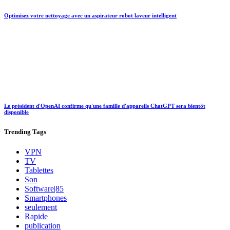
Optimisez votre nettoyage avec un aspirateur robot laveur intelligent
Le président d'OpenAI confirme qu'une famille d'appareils ChatGPT sera bientôt
disponible
Trending
Tags
VPN
TV
Tablettes
Son
Software|85
Smartphones
seulement
Rapide
publication