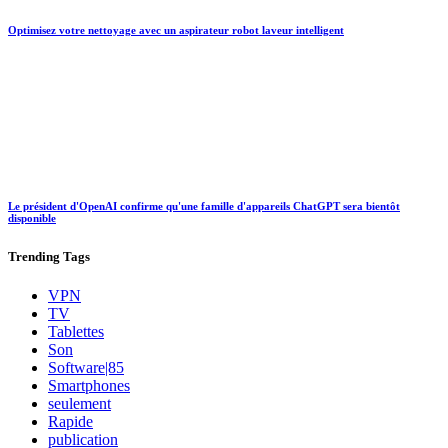
Optimisez votre nettoyage avec un aspirateur robot laveur intelligent
Le président d'OpenAI confirme qu'une famille d'appareils ChatGPT sera bientôt
disponible
Trending
Tags
VPN
TV
Tablettes
Son
Software|85
Smartphones
seulement
Rapide
publication