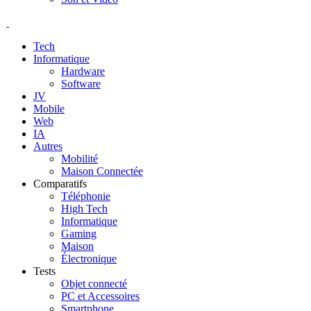
Tech
Informatique
Hardware
Software
JV
Mobile
Web
IA
Autres
Mobilité
Maison Connectée
Comparatifs
Téléphonie
High Tech
Informatique
Gaming
Maison
Électronique
Tests
Objet connecté
PC et Accessoires
Smartphone