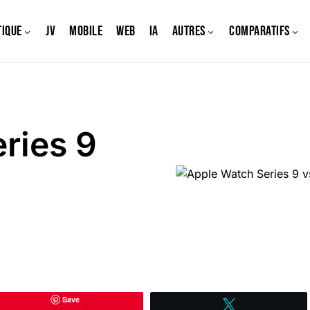
tique
JV
Mobile
Web
IA
Autres
Comparatifs
ries 9
Save
Tweetez