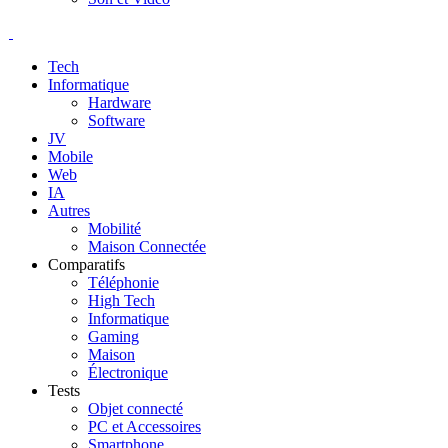
Tech
Informatique
Hardware
Software
JV
Mobile
Web
IA
Autres
Mobilité
Maison Connectée
Comparatifs
Téléphonie
High Tech
Informatique
Gaming
Maison
Électronique
Tests
Objet connecté
PC et Accessoires
Smartphone