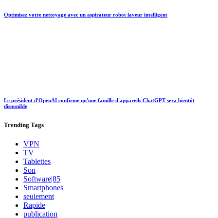
Optimisez votre nettoyage avec un aspirateur robot laveur intelligent
Le président d'OpenAI confirme qu'une famille d'appareils ChatGPT sera bientôt
disponible
Trending
Tags
VPN
TV
Tablettes
Son
Software|85
Smartphones
seulement
Rapide
publication