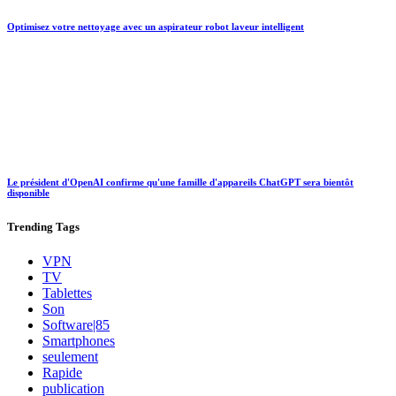
Optimisez votre nettoyage avec un aspirateur robot laveur intelligent
Le président d'OpenAI confirme qu'une famille d'appareils ChatGPT sera bientôt
disponible
Trending
Tags
VPN
TV
Tablettes
Son
Software|85
Smartphones
seulement
Rapide
publication