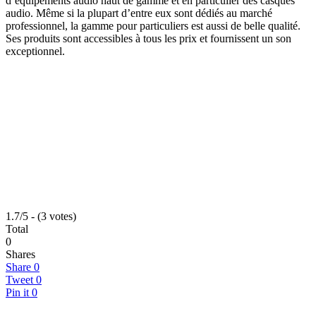
d’équipements audio haut de gamme et en particulier des casques
audio. Même si la plupart d’entre eux sont dédiés au marché
professionnel, la gamme pour particuliers est aussi de belle qualité.
Ses produits sont accessibles à tous les prix et fournissent un son
exceptionnel.
1.7/5 - (3 votes)
Total
0
Shares
Share
0
Tweet
0
Pin it
0