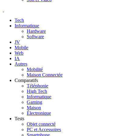
Tech
Informatique
Hardware
Software
JV
Mobile
Web
IA
Autres
Mobilité
Maison Connectée
Comparatifs
Téléphonie
High Tech
Informatique
Gaming
Maison
Électronique
Tests
Objet connecté
PC et Accessoires
Smartphone