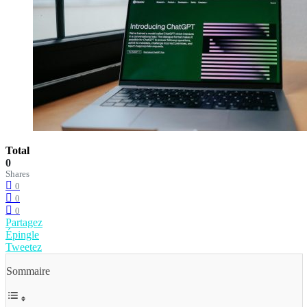
Total
0
Shares
0
0
0
Partagez
Épingle
Tweetez
Sommaire