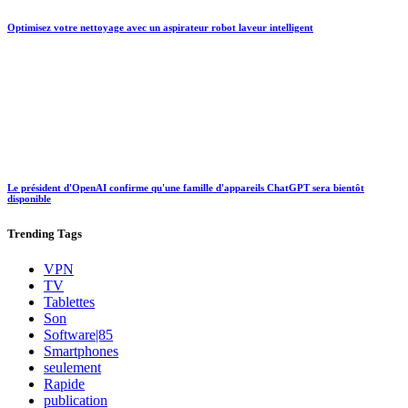
Optimisez votre nettoyage avec un aspirateur robot laveur intelligent
Le président d'OpenAI confirme qu'une famille d'appareils ChatGPT sera bientôt
disponible
Trending
Tags
VPN
TV
Tablettes
Son
Software|85
Smartphones
seulement
Rapide
publication