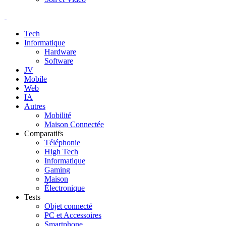
Tech
Informatique
Hardware
Software
JV
Mobile
Web
IA
Autres
Mobilité
Maison Connectée
Comparatifs
Téléphonie
High Tech
Informatique
Gaming
Maison
Électronique
Tests
Objet connecté
PC et Accessoires
Smartphone