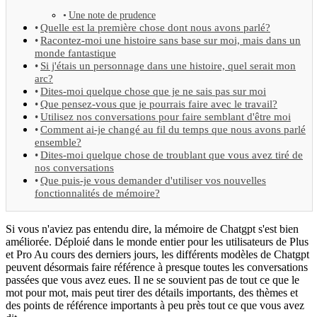
Une note de prudence
Quelle est la première chose dont nous avons parlé?
Racontez-moi une histoire sans base sur moi, mais dans un
monde fantastique
Si j'étais un personnage dans une histoire, quel serait mon
arc?
Dites-moi quelque chose que je ne sais pas sur moi
Que pensez-vous que je pourrais faire avec le travail?
Utilisez nos conversations pour faire semblant d'être moi
Comment ai-je changé au fil du temps que nous avons parlé
ensemble?
Dites-moi quelque chose de troublant que vous avez tiré de
nos conversations
Que puis-je vous demander d'utiliser vos nouvelles
fonctionnalités de mémoire?
Si vous n'aviez pas entendu dire, la mémoire de Chatgpt s'est bien
améliorée. Déploié dans le monde entier pour les utilisateurs de Plus
et Pro Au cours des derniers jours, les différents modèles de Chatgpt
peuvent désormais faire référence à presque toutes les conversations
passées que vous avez eues. Il ne se souvient pas de tout ce que le
mot pour mot, mais peut tirer des détails importants, des thèmes et
des points de référence importants à peu près tout ce que vous avez