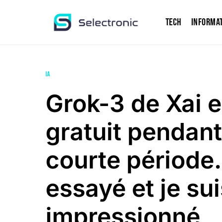
Tech
Informa
IA
Grok-3 de Xai e
gratuit pendan
courte période. 
essayé et je sui
impressionné