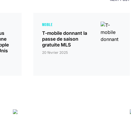
MOBILE
us
T-mobile donnant la
une
passe de saison
pple
gratuite MLS
Unis
20 février 2025