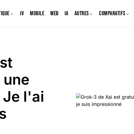
tique
JV
Mobile
Web
IA
Autres
Comparatifs
st
t une
Je l'ai
s