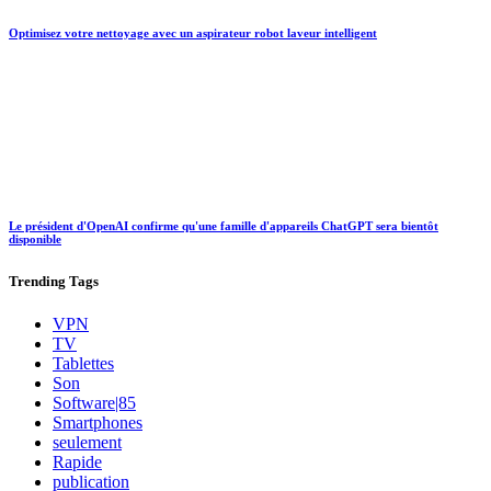
Optimisez votre nettoyage avec un aspirateur robot laveur intelligent
Le président d'OpenAI confirme qu'une famille d'appareils ChatGPT sera bientôt
disponible
Trending
Tags
VPN
TV
Tablettes
Son
Software|85
Smartphones
seulement
Rapide
publication