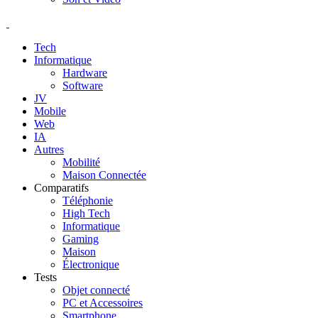
Tech
Informatique
Hardware
Software
JV
Mobile
Web
IA
Autres
Mobilité
Maison Connectée
Comparatifs
Téléphonie
High Tech
Informatique
Gaming
Maison
Électronique
Tests
Objet connecté
PC et Accessoires
Smartphone