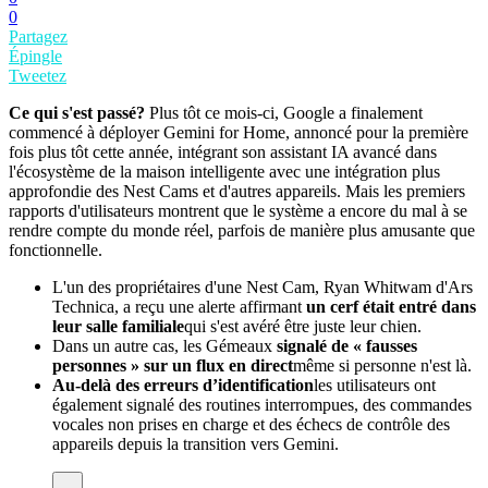
0
Partagez
Épingle
Tweetez
Ce qui s'est passé?
Plus tôt ce mois-ci, Google a finalement
commencé à déployer Gemini for Home, annoncé pour la première
fois plus tôt cette année, intégrant son assistant IA avancé dans
l'écosystème de la maison intelligente avec une intégration plus
approfondie des Nest Cams et d'autres appareils. Mais les premiers
rapports d'utilisateurs montrent que le système a encore du mal à se
rendre compte du monde réel, parfois de manière plus amusante que
fonctionnelle.
L'un des propriétaires d'une Nest Cam, Ryan Whitwam d'Ars
Technica, a reçu une alerte affirmant
un cerf était entré dans
leur salle familiale
qui s'est avéré être juste leur chien.
Dans un autre cas, les Gémeaux
signalé de « fausses
personnes » sur un flux en direct
même si personne n'est là.
Au-delà des erreurs d’identification
les utilisateurs ont
également signalé des routines interrompues, des commandes
vocales non prises en charge et des échecs de contrôle des
appareils depuis la transition vers Gemini.