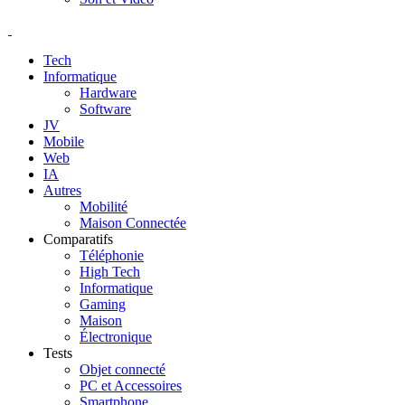
Tech
Informatique
Hardware
Software
JV
Mobile
Web
IA
Autres
Mobilité
Maison Connectée
Comparatifs
Téléphonie
High Tech
Informatique
Gaming
Maison
Électronique
Tests
Objet connecté
PC et Accessoires
Smartphone