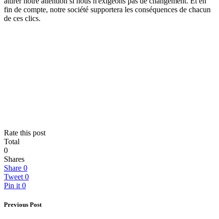
attirer notre attention si nous n'exigeons pas de changement. Et en
fin de compte, notre société supportera les conséquences de chacun
de ces clics.
Rate this post
Total
0
Shares
Share
0
Tweet
0
Pin it
0
Previous Post