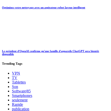
Optimisez votre nettoyage avec un aspirateur robot laveur intelligent
Le président d'OpenAI confirme qu'une famille d'appareils ChatGPT sera bientôt
disponible
Trending
Tags
VPN
TV
Tablettes
Son
Software|85
Smartphones
seulement
Rapide
publication