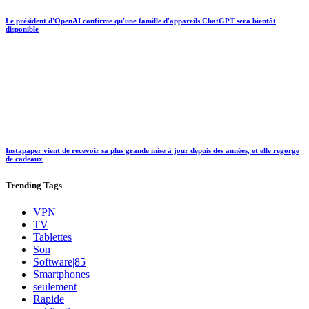
Le président d'OpenAI confirme qu'une famille d'appareils ChatGPT sera bientôt
disponible
Instapaper vient de recevoir sa plus grande mise à jour depuis des années, et elle regorge
de cadeaux
Trending
Tags
VPN
TV
Tablettes
Son
Software|85
Smartphones
seulement
Rapide