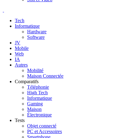
Tech
Informatique
Hardware
Software
JV
Mobile
Web
IA
Autres
Mobilité
Maison Connectée
Comparatifs
Téléphonie
High Tech
Informatique
Gaming
Maison
Électronique
Tests
Objet connecté
PC et Accessoires
Smartphone