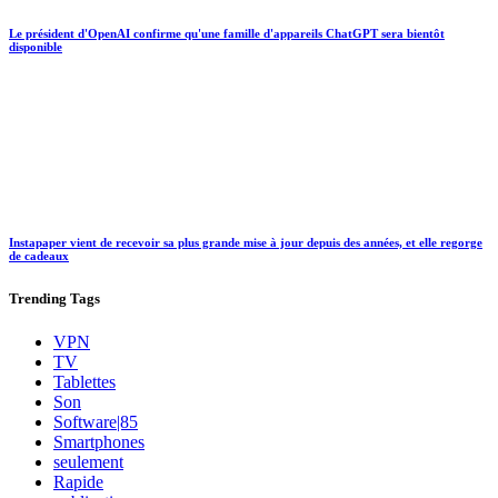
Le président d'OpenAI confirme qu'une famille d'appareils ChatGPT sera bientôt
disponible
Instapaper vient de recevoir sa plus grande mise à jour depuis des années, et elle regorge
de cadeaux
Trending
Tags
VPN
TV
Tablettes
Son
Software|85
Smartphones
seulement
Rapide