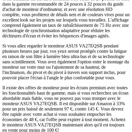
dans la gamme recommandée de 24 pouces à 32 pouces du guide
d'achat de moniteur d'ordinateur, et avec une résolution HD
complète, vous profiterez de détails nets et de couleurs vives pour un
excellent look sur les projets sur lesquels vous travaillez. L'affichage
comprend également un taux de rafraîchissement de 75 Hz avec une
technologie de synchronisation adaptative pour réduire les
déchirures d'écran et éviter les fréquences d'images agités.
Si vous allez regarder le moniteur ASUS VA27EQSB pendant
plusieurs heures par jour, vos yeux seront protégés contre la fatigue
en raison de son filtre à lumière bleu ultra-bas et de sa technologie
sans scintillement. Vous avez également l'option entre le montage du
moniteur sur votre mur ou l'ajustement de sa hauteur, de
l'inclinaison, du pivot et du pivot à travers son support inclus, pour
pouvoir placer l'écran à l'angle le plus confortable pour vous.
Il existe des offres de moniteur pour les écrans premium avec toutes
les fonctionnalités haut de gamme, mais si vous recherchez un écran
abordable mais fiable, vous ne pouvez pas vous tromper avec le
moniteur ASUS VA27EQSB. Il est disponible sur Amazon à 33%
pour un prix baissé de seulement 97 €, contre 145 €. Vous devrez
être rapide avec votre achat si vous souhaitez empocher les
économies de 48 €, car l'offre peut expirer à tout moment. Achetez
le moniteur ASUS VA27EQSB maintenant alors qu'il est toujours
en vente pour moins de 100 €!