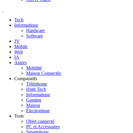
Tech
Informatique
Hardware
Software
JV
Mobile
Web
IA
Autres
Mobilité
Maison Connectée
Comparatifs
Téléphonie
High Tech
Informatique
Gaming
Maison
Électronique
Tests
Objet connecté
PC et Accessoires
Smartphone