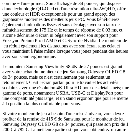
comme «d'une prime». Son affichage de 34 pouces, qui dispose
d'une technologie QD-Oled et d'une résolution ultra-WQHD, offre
une couleur et HDR exceptionnels pour un grand aperçu des
graphismes modernes des meilleurs jeux PC. Vous bénéficierez
également d'animations lisses et sans décalage avec son taux de
rafraîchissement de 175 Hz et le temps de réponse de 0,03 ms, et
aucune déchirure d'écran ni bégaiement avec son support pour
Freesync Preium Pro d'AMD et G-Sync de Nvidia. Le moniteur de
jeu réduit également les distractions avec son écran sans éclat et
vous maintient à l'aise même lorsque vous jouez pendant des heures
avec son stand ergonomique.
Le moniteur Samsung Viewfinity S8 4K de 27 pouces est gratuit
avec votre achat du moniteur de jeu Samsung Odyssey OLED G8
de 34 pouces, mais ce n'est certainement pas seulement un
retournement. C'est l'écran parfait pour le travail et les activités
scolaires avec une résolution 4K Ultra HD pour des détails nets; une
gamme de ports, notamment USBA, USB-C et DisplayPort pour
une compatibilité plus large; et un stand ergonomique pour le mettre
à la position la plus confortable pour vous.
Si votre moniteur de jeu a besoin d'une mise à niveau, vous devez
profiter de la remise de 415 € de Samsung pour le moniteur de jeu
Samsung Odyssey OLED G8 de 34 pouces, qui passe son prix de 1
200 € à 785 €. La meilleure partie est que vous obtiendrez un autre