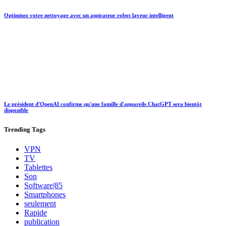
Optimisez votre nettoyage avec un aspirateur robot laveur intelligent
Le président d'OpenAI confirme qu'une famille d'appareils ChatGPT sera bientôt
disponible
Trending
Tags
VPN
TV
Tablettes
Son
Software|85
Smartphones
seulement
Rapide
publication