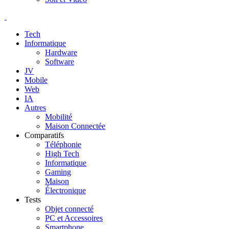
Tech
Informatique
Hardware
Software
JV
Mobile
Web
IA
Autres
Mobilité
Maison Connectée
Comparatifs
Téléphonie
High Tech
Informatique
Gaming
Maison
Électronique
Tests
Objet connecté
PC et Accessoires
Smartphone