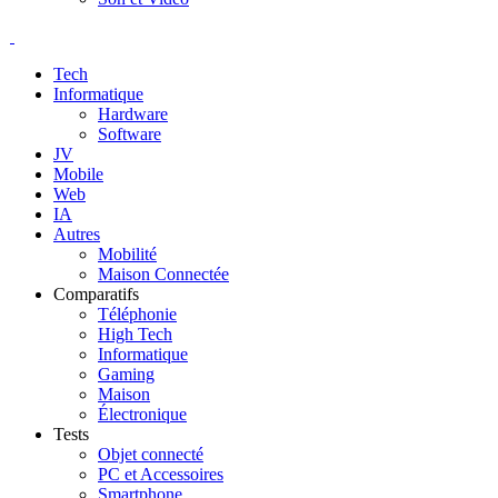
Tech
Informatique
Hardware
Software
JV
Mobile
Web
IA
Autres
Mobilité
Maison Connectée
Comparatifs
Téléphonie
High Tech
Informatique
Gaming
Maison
Électronique
Tests
Objet connecté
PC et Accessoires
Smartphone