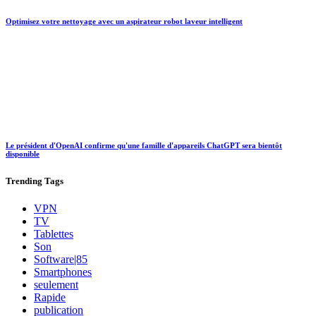
Optimisez votre nettoyage avec un aspirateur robot laveur intelligent
Le président d'OpenAI confirme qu'une famille d'appareils ChatGPT sera bientôt
disponible
Trending
Tags
VPN
TV
Tablettes
Son
Software|85
Smartphones
seulement
Rapide
publication