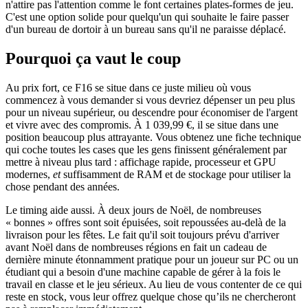
n'attire pas l'attention comme le font certaines plates-formes de jeu.
C'est une option solide pour quelqu'un qui souhaite le faire passer
d'un bureau de dortoir à un bureau sans qu'il ne paraisse déplacé.
Pourquoi ça vaut le coup
Au prix fort, ce F16 se situe dans ce juste milieu où vous
commencez à vous demander si vous devriez dépenser un peu plus
pour un niveau supérieur, ou descendre pour économiser de l'argent
et vivre avec des compromis. À 1 039,99 €, il se situe dans une
position beaucoup plus attrayante. Vous obtenez une fiche technique
qui coche toutes les cases que les gens finissent généralement par
mettre à niveau plus tard : affichage rapide, processeur et GPU
modernes,
et
suffisamment de RAM et de stockage pour utiliser la
chose pendant des années.
Le timing aide aussi. À deux jours de Noël, de nombreuses
« bonnes » offres sont soit épuisées, soit repoussées au-delà de la
livraison pour les fêtes. Le fait qu'il soit toujours prévu d'arriver
avant Noël dans de nombreuses régions en fait un cadeau de
dernière minute étonnamment pratique pour un joueur sur PC ou un
étudiant qui a besoin d'une machine capable de gérer à la fois le
travail en classe et le jeu sérieux. Au lieu de vous contenter de ce qui
reste en stock, vous leur offrez quelque chose qu’ils ne chercheront