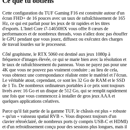
Ce que tu obtiens
Cette configuration du TUF Gaming F16 est construite autour d'un
écran FHD+ de 16 pouces avec un taux de rafraîchissement de 165
Hz, ce qui est parfait pour les jeux de tir rapides et les titres
d'esports. L'Intel Core i7-14650HX vous offre 8 cœurs de
performances et de nombreux threads, vous n'allez donc pas étouffer
le GPU pendant que vous jouez, diffusez ou exécutez des charges
de travail lourdes sur le processeur.
Côté graphisme, le RTX 5060 est destiné aux jeux 1080p à
fréquence d'images élevée, ce qui se marie bien avec la résolution et
le taux de rafraîchissement du panneau. Vous ne payez pas pour une
4K que vous ne pouvez pas vraiment conduire ; au lieu de cela,
vous obtenez une correspondance réaliste entre le matériel et l’écran.
Le véritable atout, cependant, ce sont les 32 Go de RAM et le SSD
de 1 To. De nombreux ordinateurs portables à ce prix sont toujours
livrés avec 16 Go et un disque de 512 Go, qui se remplit rapidement
une fois que vous commencez à installer de gros jeux AAA et
quelques applications créatives.
Parce qu'il fait partie de la gamme TUF, le châssis est plus « robuste
» qu'un « vaisseau spatial RVB ». Vous disposez toujours d'un
clavier rétroéclairé, de nombreux ports (y compris USB-C et HDMI)
et d'un refroidissement conçu pour des sessions plus longues, mais il