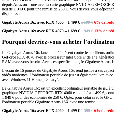
depuis Amazon – une avec la carte graphique NVIDIA GEFORCE RTX 4
lieu de 1 949 € pour une remise de 250 €. Vous devrez vous dépêcher av
disparaissent.
Gigabyte Aorus 16x avec RTX 4060 – 1 499 €
1 599 €
6% de rédu
Gigabyte Aorus 16x avec RTX 4070 – 1 699 €
1 949 €
13% de réd
Pourquoi devriez-vous acheter l'ordinateu
Le Gigabyte Aorus 16x lance un défi décent contre les meilleurs ordi
GeForce RTX 4070 avec le processeur Intel Core i7 de 14e génération.
RAM avez-vous besoin. Avec ces spécifications, le Gigabyte Aorus 16
L'écran de 16 pouces du Gigabyte Aorus 16x rend justice à ses capacit
vidéo modernes. L'ordinateur portable de jeu est également livré avec
avec Windows 11 Home préchargé.
Le Gigabyte Aorus 16x est un excellent ordinateur portable de jeu à un
graphique NVIDIA GEFORCE RTX 4060 est tombé à 1 499 €, contre 1 
1 949 € pour des économies de 250 €. Optez pour celui avec le GPU le 
l'ordinateur portable Gigabyte Aorus 16X avec une remise.
Gigabyte Aorus 16x avec RTX 4060 – 1 499 €
1 599 €
6% de rédu