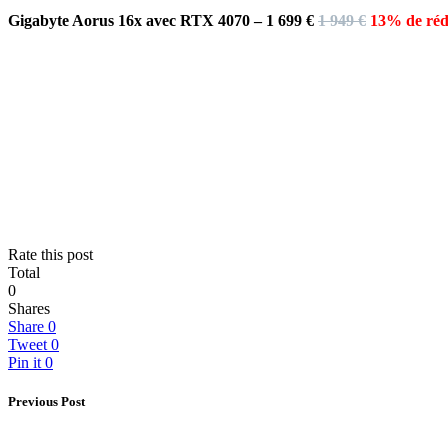
Gigabyte Aorus 16x avec RTX 4070 – 1 699 €
1 949 €
13% de réd
Rate this post
Total
0
Shares
Share
0
Tweet
0
Pin it
0
Previous Post