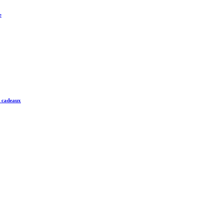
e
e cadeaux