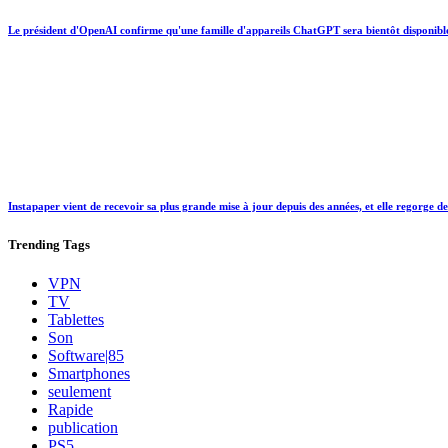
Le président d'OpenAI confirme qu'une famille d'appareils ChatGPT sera bientôt disponibl
Instapaper vient de recevoir sa plus grande mise à jour depuis des années, et elle regorge d
Trending
Tags
VPN
TV
Tablettes
Son
Software|85
Smartphones
seulement
Rapide
publication
PS5