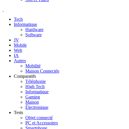
Tech
Informatique
Hardware
Software
JV
Mobile
Web
IA
Autres
Mobilité
Maison Connectée
Comparatifs
Téléphonie
High Tech
Informatique
Gaming
Maison
Électronique
Tests
Objet connecté
PC et Accessoires
Smartphone