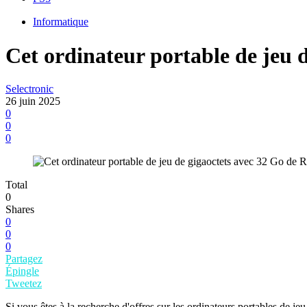
Informatique
Cet ordinateur portable de jeu 
Selectronic
26 juin 2025
0
0
0
Total
0
Shares
0
0
0
Partagez
Épingle
Tweetez
Si vous êtes à la recherche d'offres sur les ordinateurs portables de