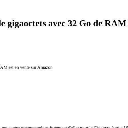
de gigaoctets avec 32 Go de RAM
 jeu, nous vous recommandons fortement d'aller pour le Gigabyte Aorus 1