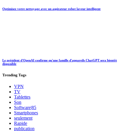
Optimisez votre nettoyage avec un aspirateur robot laveur intelligent
Le président d'OpenAI confirme qu'une famille d'appareils ChatGPT sera bientôt
disponible
Trending
Tags
VPN
TV
Tablettes
Son
Software|85
Smartphones
seulement
Rapide
publication