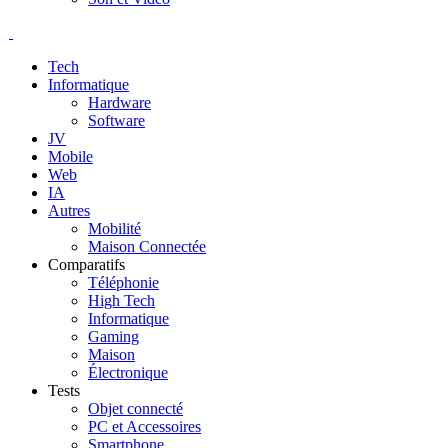
Tech
Informatique
Hardware
Software
JV
Mobile
Web
IA
Autres
Mobilité
Maison Connectée
Comparatifs
Téléphonie
High Tech
Informatique
Gaming
Maison
Électronique
Tests
Objet connecté
PC et Accessoires
Smartphone