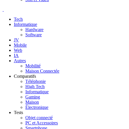
Tech
Informatique
Hardware
Software
JV
Mobile
Web
IA
Autres
Mobilité
Maison Connectée
Comparatifs
Téléphonie
High Tech
Informatique
Gaming
Maison
Électronique
Tests
Objet connecté
PC et Accessoires
Smartphone