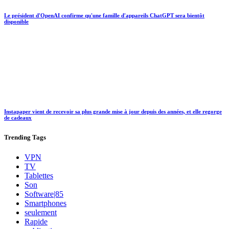
Le président d'OpenAI confirme qu'une famille d'appareils ChatGPT sera bientôt
disponible
Instapaper vient de recevoir sa plus grande mise à jour depuis des années, et elle regorge
de cadeaux
Trending
Tags
VPN
TV
Tablettes
Son
Software|85
Smartphones
seulement
Rapide