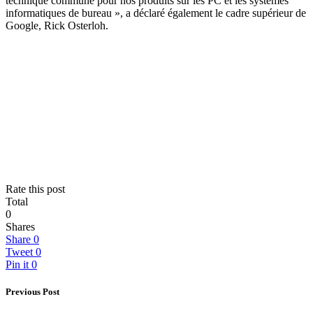
technique commune pour nos produits sur les PC et les systèmes
informatiques de bureau », a déclaré également le cadre supérieur de
Google, Rick Osterloh.
Rate this post
Total
0
Shares
Share
0
Tweet
0
Pin it
0
Previous Post