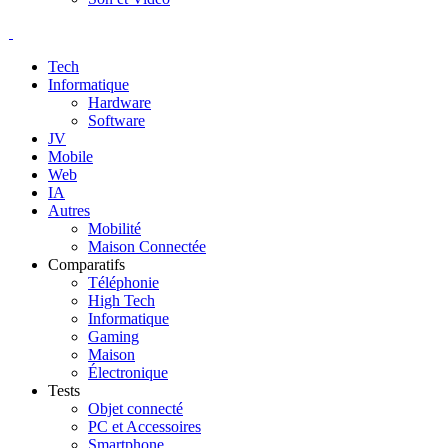
Tech
Informatique
Hardware
Software
JV
Mobile
Web
IA
Autres
Mobilité
Maison Connectée
Comparatifs
Téléphonie
High Tech
Informatique
Gaming
Maison
Électronique
Tests
Objet connecté
PC et Accessoires
Smartphone