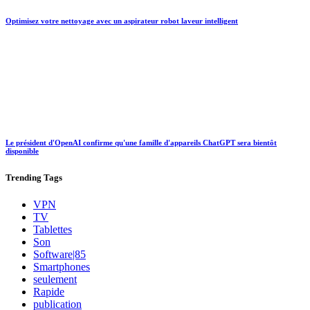
Optimisez votre nettoyage avec un aspirateur robot laveur intelligent
Le président d'OpenAI confirme qu'une famille d'appareils ChatGPT sera bientôt
disponible
Trending
Tags
VPN
TV
Tablettes
Son
Software|85
Smartphones
seulement
Rapide
publication