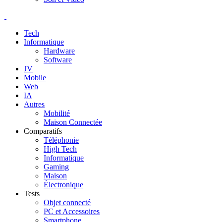
Tech
Informatique
Hardware
Software
JV
Mobile
Web
IA
Autres
Mobilité
Maison Connectée
Comparatifs
Téléphonie
High Tech
Informatique
Gaming
Maison
Électronique
Tests
Objet connecté
PC et Accessoires
Smartphone