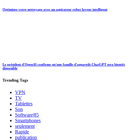
Optimisez votre nettoyage avec un aspirateur robot laveur intelligent
Le président d'OpenAI confirme qu'une famille d'appareils ChatGPT sera bientôt
disponible
Trending
Tags
VPN
TV
Tablettes
Son
Software|85
Smartphones
seulement
Rapide
publication