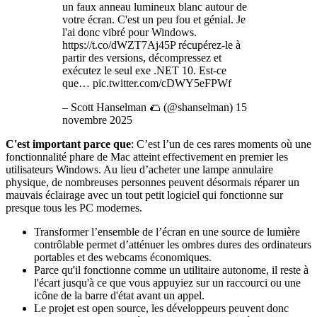
un faux anneau lumineux blanc autour de
votre écran. C'est un peu fou et génial. Je
l'ai donc vibré pour Windows.
https://t.co/dWZT7Aj45P récupérez-le à
partir des versions, décompressez et
exécutez le seul exe .NET 10. Est-ce
que… pic.twitter.com/cDWY5eFPWf
– Scott Hanselman 🌮 (@shanselman) 15
novembre 2025
C'est important parce que
: C’est l’un de ces rares moments où une
fonctionnalité phare de Mac atteint effectivement en premier les
utilisateurs Windows. Au lieu d’acheter une lampe annulaire
physique, de nombreuses personnes peuvent désormais réparer un
mauvais éclairage avec un tout petit logiciel qui fonctionne sur
presque tous les PC modernes.
Transformer l’ensemble de l’écran en une source de lumière
contrôlable permet d’atténuer les ombres dures des ordinateurs
portables et des webcams économiques.
Parce qu'il fonctionne comme un utilitaire autonome, il reste à
l'écart jusqu'à ce que vous appuyiez sur un raccourci ou une
icône de la barre d'état avant un appel.
Le projet est open source, les développeurs peuvent donc