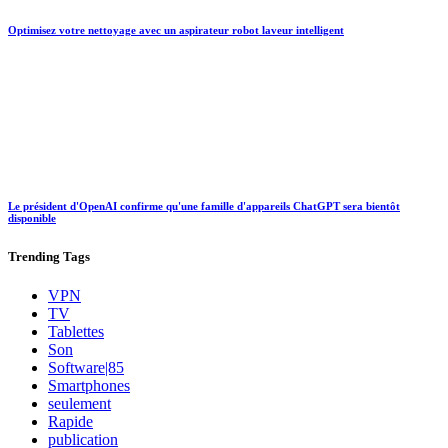
Optimisez votre nettoyage avec un aspirateur robot laveur intelligent
Le président d'OpenAI confirme qu'une famille d'appareils ChatGPT sera bientôt
disponible
Trending
Tags
VPN
TV
Tablettes
Son
Software|85
Smartphones
seulement
Rapide
publication