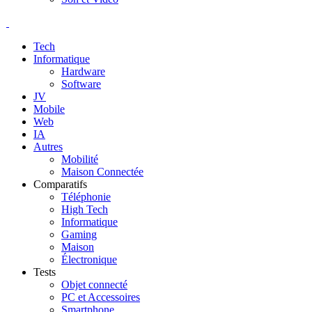
Tech
Informatique
Hardware
Software
JV
Mobile
Web
IA
Autres
Mobilité
Maison Connectée
Comparatifs
Téléphonie
High Tech
Informatique
Gaming
Maison
Électronique
Tests
Objet connecté
PC et Accessoires
Smartphone