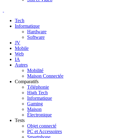
Tech
Informatique
Hardware
Software
JV
Mobile
Web
IA
Autres
Mobilité
Maison Connectée
Comparatifs
Téléphonie
High Tech
Informatique
Gaming
Maison
Électronique
Tests
Objet connecté
PC et Accessoires
Smartphone