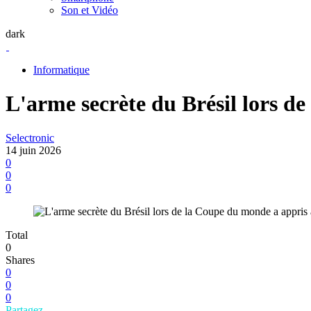
Son et Vidéo
dark
Informatique
L'arme secrète du Brésil lors d
Selectronic
14 juin 2026
0
0
0
Total
0
Shares
0
0
0
Partagez