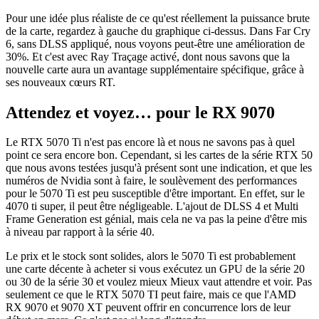
Pour une idée plus réaliste de ce qu'est réellement la puissance brute
de la carte, regardez à gauche du graphique ci-dessus. Dans Far Cry
6, sans DLSS appliqué, nous voyons peut-être une amélioration de
30%. Et c'est avec Ray Traçage activé, dont nous savons que la
nouvelle carte aura un avantage supplémentaire spécifique, grâce à
ses nouveaux cœurs RT.
Attendez et voyez… pour le RX 9070
Le RTX 5070 Ti n'est pas encore là et nous ne savons pas à quel
point ce sera encore bon. Cependant, si les cartes de la série RTX 50
que nous avons testées jusqu'à présent sont une indication, et que les
numéros de Nvidia sont à faire, le soulèvement des performances
pour le 5070 Ti est peu susceptible d'être important. En effet, sur le
4070 ti super, il peut être négligeable. L'ajout de DLSS 4 et Multi
Frame Generation est génial, mais cela ne va pas la peine d'être mis
à niveau par rapport à la série 40.
Le prix et le stock sont solides, alors le 5070 Ti est probablement
une carte décente à acheter si vous exécutez un GPU de la série 20
ou 30 de la série 30 et voulez mieux Mieux vaut attendre et voir. Pas
seulement ce que le RTX 5070 TI peut faire, mais ce que l'AMD
RX 9070 et 9070 XT peuvent offrir en concurrence lors de leur