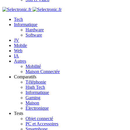
Tech
Informatique
Hardware
Software
JV
Mobile
Web
IA
Autres
Mobilité
Maison Connectée
Comparatifs
Téléphonie
High Tech
Informatique
Gaming
Maison
Électronique
Tests
Objet connecté
PC et Accessoires
Smartphone