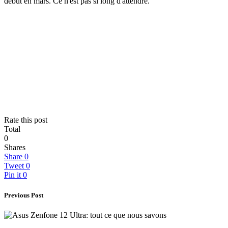
début en mars. Ce n'est pas si long d'attendre.
Rate this post
Total
0
Shares
Share
0
Tweet
0
Pin it
0
Previous Post