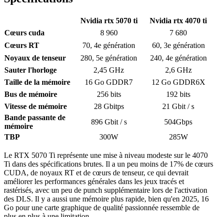
Nvidia rtx 5070 ti
Nvidia rtx 4070 ti
Cœurs cuda
8 960
7 680
Cœurs RT
70, 4e génération
60, 3e génération
Noyaux de tenseur
280, 5e génération
240, 4e génération
Sauter l'horloge
2,45 GHz
2,6 GHz
Taille de la mémoire
16 Go GDDR7
12 Go GDDR6X
Bus de mémoire
256 bits
192 bits
Vitesse de mémoire
28 Gbitps
21 Gbit / s
Bande passante de
896 Gbit / s
504Gbps
mémoire
TBP
300W
285W
Le RTX 5070 Ti représente une mise à niveau modeste sur le 4070
Ti dans des spécifications brutes. Il a un peu moins de 17% de cœurs
CUDA, de noyaux RT et de cœurs de tenseur, ce qui devrait
améliorer les performances générales dans les jeux tracés et
rastérisés, avec un peu de punch supplémentaire lors de l'activation
des DLS. Il y a aussi une mémoire plus rapide, bien qu'en 2025, 16
Go pour une carte graphique de qualité passionnée ressemble de
plus en plus à une limitation.