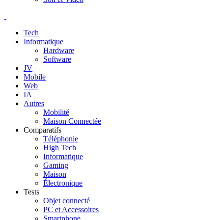
Tech
Informatique
Hardware
Software
JV
Mobile
Web
IA
Autres
Mobilité
Maison Connectée
Comparatifs
Téléphonie
High Tech
Informatique
Gaming
Maison
Électronique
Tests
Objet connecté
PC et Accessoires
Smartphone