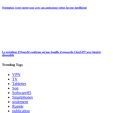
Optimisez votre nettoyage avec un aspirateur robot laveur intelligent
Le président d'OpenAI confirme qu'une famille d'appareils ChatGPT sera bientôt
disponible
Trending
Tags
VPN
TV
Tablettes
Son
Software|85
Smartphones
seulement
Rapide
publication