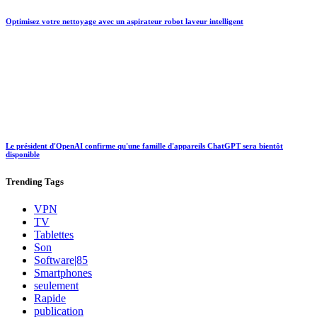
Optimisez votre nettoyage avec un aspirateur robot laveur intelligent
Le président d'OpenAI confirme qu'une famille d'appareils ChatGPT sera bientôt
disponible
Trending
Tags
VPN
TV
Tablettes
Son
Software|85
Smartphones
seulement
Rapide
publication