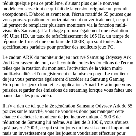
réduit quelque peu ce problème, d'autant plus que le nouveau
modèle conserve tout ce qui fait de la version originale un produit
exceptionnel. D'abord et avant tout, l'écran rotatif de 55 pouces que
vous pouvez positionner horizontalement ou verticalement, ce qui
lui permet de remplacer plusieurs moniteurs via la fonction multi-
visualités Samsung. L'affichage propose également une résolution
4K Ultra HD, un taux de rafraîchissement de 165 Hz, un temps de
réponse de 1 ms et une courbure de 1000R, qui sont toutes des
spécifications parfaites pour profiter des meilleurs jeux PC.
Le cadran ARK du moniteur de jeu incurvé Samsung Odyssey Ark
2nd Gen rassemble tout, car il contrôle toutes les fonctions de l'écran
telles que la rotation du moniteur, l'activation de la vision multi-
multi-visualités et l'enregistrement et la mise en page. Le moniteur
de jeu vous permettra également d'accéder au Samsung Gaming
Hub pour les jeux cloud et les applications Smart TV afin que vous
puissiez regarder des émissions de streaming lorsque vous faites une
pause dans les jeux vidéo.
Il n'y a rien de tel que la 2e génération Samsung Odyssey Ark de 55
pouces sur le marché, vous ne voudriez donc pas manquer cette
chance d'acheter le moniteur de jeu incurvé unique à 900 € de
réduction de Samsung lui-même. Au lieu de 3 100 €, vous n'aurez
qu'à payer 2 200 €, ce qui est toujours un investissement important,
mais un investissement que les joueurs voudraient effectuer pour