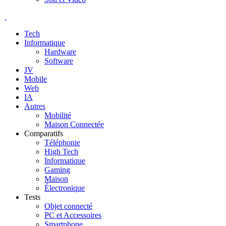
Tech
Informatique
Hardware
Software
JV
Mobile
Web
IA
Autres
Mobilité
Maison Connectée
Comparatifs
Téléphonie
High Tech
Informatique
Gaming
Maison
Électronique
Tests
Objet connecté
PC et Accessoires
Smartphone