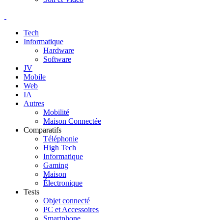
Tech
Informatique
Hardware
Software
JV
Mobile
Web
IA
Autres
Mobilité
Maison Connectée
Comparatifs
Téléphonie
High Tech
Informatique
Gaming
Maison
Électronique
Tests
Objet connecté
PC et Accessoires
Smartphone