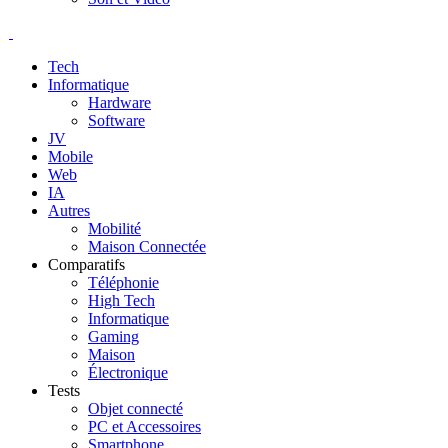
Tech
Informatique
Hardware
Software
JV
Mobile
Web
IA
Autres
Mobilité
Maison Connectée
Comparatifs
Téléphonie
High Tech
Informatique
Gaming
Maison
Électronique
Tests
Objet connecté
PC et Accessoires
Smartphone