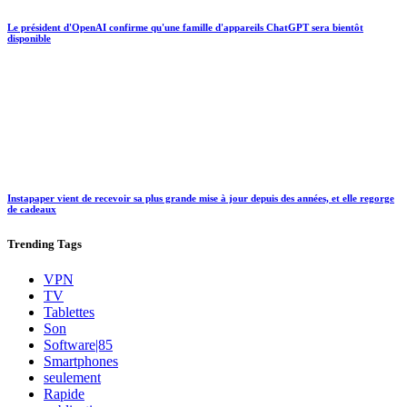
Le président d'OpenAI confirme qu'une famille d'appareils ChatGPT sera bientôt
disponible
Instapaper vient de recevoir sa plus grande mise à jour depuis des années, et elle regorge
de cadeaux
Trending
Tags
VPN
TV
Tablettes
Son
Software|85
Smartphones
seulement
Rapide