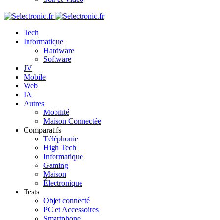
Tech
Informatique
Hardware
Software
JV
Mobile
Web
IA
Autres
Mobilité
Maison Connectée
Comparatifs
Téléphonie
High Tech
Informatique
Gaming
Maison
Électronique
Tests
Objet connecté
PC et Accessoires
Smartphone