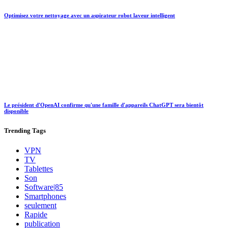
Optimisez votre nettoyage avec un aspirateur robot laveur intelligent
Le président d'OpenAI confirme qu'une famille d'appareils ChatGPT sera bientôt
disponible
Trending
Tags
VPN
TV
Tablettes
Son
Software|85
Smartphones
seulement
Rapide
publication