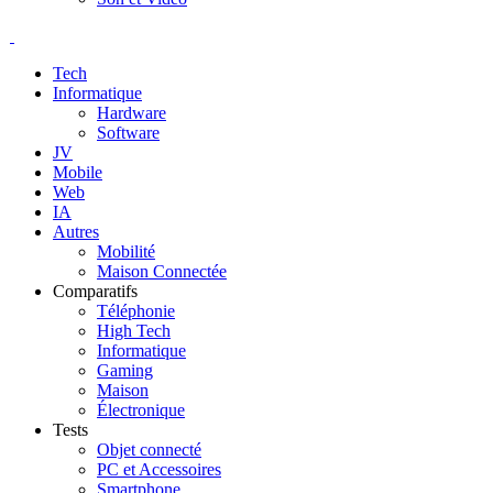
Tech
Informatique
Hardware
Software
JV
Mobile
Web
IA
Autres
Mobilité
Maison Connectée
Comparatifs
Téléphonie
High Tech
Informatique
Gaming
Maison
Électronique
Tests
Objet connecté
PC et Accessoires
Smartphone