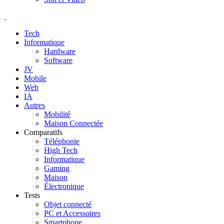
Tech
Informatique
Hardware
Software
JV
Mobile
Web
IA
Autres
Mobilité
Maison Connectée
Comparatifs
Téléphonie
High Tech
Informatique
Gaming
Maison
Électronique
Tests
Objet connecté
PC et Accessoires
Smartphone