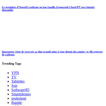
Le président d'OpenAI confirme qu'une famille d'appareils ChatGPT sera bientôt
disponible
Instapaper vient de recevoir sa plus grande mise à jour depuis des années, et elle regorge
de cadeaux
Trending
Tags
VPN
TV
Tablettes
Son
Software|85
Smartphones
seulement
Rapide