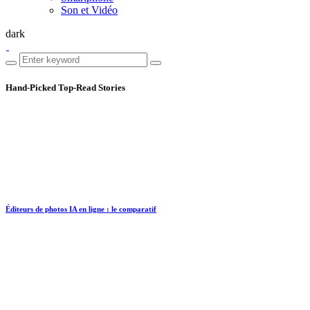
Son et Vidéo
dark
Hand-Picked
Top-Read Stories
Éditeurs de photos IA en ligne : le comparatif