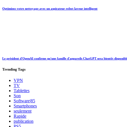
Optimisez votre nettoyage avec un aspirateur robot laveur intelligent
Le président d'OpenAI confirme qu'une famille d'appareils ChatGPT sera bientôt disponibl
Trending
Tags
VPN
TV
Tablettes
Son
Software|85
Smartphones
seulement
Rapide
publication
PS5