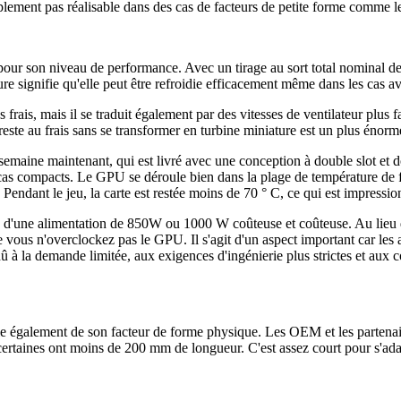
simplement pas réalisable dans des cas de facteurs de petite forme co
our son niveau de performance. Avec un tirage au sort total nominal 
ignifie qu'elle peut être refroidie efficacement même dans les cas avec u
s frais, mais il se traduit également par des vitesses de ventilateur plus
te au frais sans se transformer en turbine miniature est un plus énorm
aine maintenant, qui est livré avec une conception à double slot et 
 cas compacts. Le GPU se déroule bien dans la plage de température de fa
Pendant le jeu, la carte est restée moins de 70 ° C, ce qui est impressio
soin d'une alimentation de 850W ou 1000 W coûteuse et coûteuse. Au lie
us n'overclockez pas le GPU. Il s'agit d'un aspect important car les ali
 à la demande limitée, aux exigences d'ingénierie plus strictes et aux co
 également de son facteur de forme physique. Les OEM et les partenaire
certaines ont moins de 200 mm de longueur. C'est assez court pour s'ad