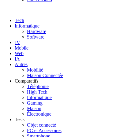
Tech
Informatique
Hardware
Software
JV
Mobile
Web
IA
Autres
Mobilité
Maison Connectée
Comparatifs
Téléphonie
High Tech
Informatique
Gaming
Maison
Électronique
Tests
Objet connecté
PC et Accessoires
Smartphone