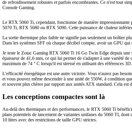
de refroidissement robustes et parfois encombrantes. Ce n'est tout 
Console Gaming.
Le RTX 5060 Ti, cependant, fonctionne de manière impressionnante p
5070 Ti, RTX 5080 ou RTX 5090. Cette puissance de chaleur inférieure s
La sortie thermique plus faible ne signifie pas seulement un boîtier plu
Dans les systèmes SFF où chaque décibel compte, avoir un GPU qui res
Je teste le Zotac Gaming RTX 5060 Ti 16 Go Twin Edge depuis une sem
épaisseur de 41,6 mm, ce qui lui permet de s'adapter à une variété de
maximum de 74 ° C lorsqu'il est stressé en utilisant des références 3D. 
L'efficacité énergétique est une autre victoire. Vous n'aurez pas be
et vous pouvez même descendre à une unité de 550W, à condition que vo
et souvent plus chères par rapport aux unités ATX standard. Cela est dû
Les conceptions compactes sont là
Au-delà des thermiques et des performances, le RTX 5060 Ti bénéficie
plans potentiels de lancement de variantes unifanes du 5060 TI, dont 
10 litres avec des restrictions de taille GPU strictes.