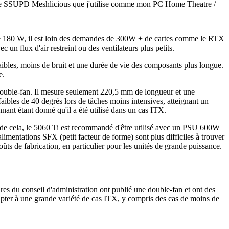
mme le SSUPD Meshlicious que j'utilise comme mon PC Home Theatre /
de 180 W, il est loin des demandes de 300W + de cartes comme le RTX
n flux d'air restreint ou des ventilateurs plus petits.
 faibles, moins de bruit et une durée de vie des composants plus longue.
e.
double-fan. Il mesure seulement 220,5 mm de longueur et une
ibles de 40 degrés lors de tâches moins intensives, atteignant un
nnant étant donné qu'il a été utilisé dans un cas ITX.
u de cela, le 5060 Ti est recommandé d'être utilisé avec un PSU 600W
mentations SFX (petit facteur de forme) sont plus difficiles à trouver
ûts de fabrication, en particulier pour les unités de grande puissance.
s du conseil d'administration ont publié une double-fan et ont des
apter à une grande variété de cas ITX, y compris des cas de moins de