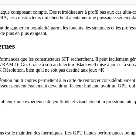
haque composant compte. Des refroidisseurs à profil bas aux cas ultra-co
, les constructeurs qui cherchent à entamer une puissance sérieux dans 
t de gagner en popularité parmi les joueurs, les streamers et les profes
de plus en plus exigeant.
ernes
ormances que les constructeurs SFF recherchent. Il peut facilement gére
nte VRAM 16 Go. Grâce à son architecture Blackwell mise à jour et à son
K Résolution, bien qu'il ne soit pas destiné aux jeux 4K.
ion multi-cadres permettent à la carte de renforcer considérablement l
esseur peuvent également devenir un facteur limitant, avoir un GPU qui 
obtenez une expérience de jeu fluide et visuellement impressionnante q
.
tions est le maintien des thermiques. Les GPU hautes performances pompe