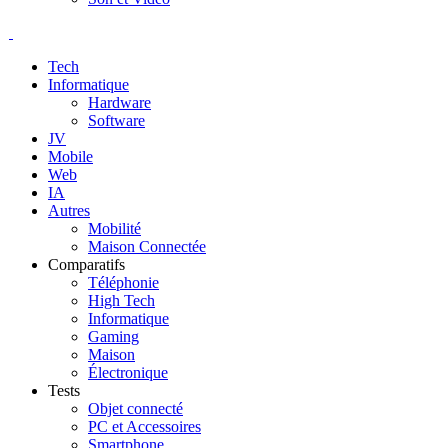
Tech
Informatique
Hardware
Software
JV
Mobile
Web
IA
Autres
Mobilité
Maison Connectée
Comparatifs
Téléphonie
High Tech
Informatique
Gaming
Maison
Électronique
Tests
Objet connecté
PC et Accessoires
Smartphone