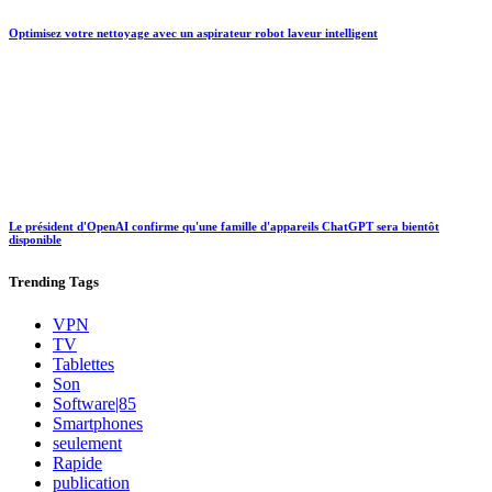
Optimisez votre nettoyage avec un aspirateur robot laveur intelligent
Le président d'OpenAI confirme qu'une famille d'appareils ChatGPT sera bientôt
disponible
Trending
Tags
VPN
TV
Tablettes
Son
Software|85
Smartphones
seulement
Rapide
publication