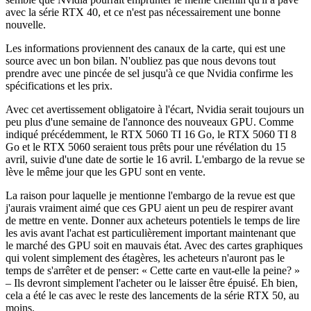
avec la série RTX 40, et ce n'est pas nécessairement une bonne
nouvelle.
Les informations proviennent des canaux de la carte, qui est une
source avec un bon bilan. N'oubliez pas que nous devons tout
prendre avec une pincée de sel jusqu'à ce que Nvidia confirme les
spécifications et les prix.
Avec cet avertissement obligatoire à l'écart, Nvidia serait toujours un
peu plus d'une semaine de l'annonce des nouveaux GPU. Comme
indiqué précédemment, le RTX 5060 TI 16 Go, le RTX 5060 TI 8
Go et le RTX 5060 seraient tous prêts pour une révélation du 15
avril, suivie d'une date de sortie le 16 avril. L'embargo de la revue se
lève le même jour que les GPU sont en vente.
La raison pour laquelle je mentionne l'embargo de la revue est que
j'aurais vraiment aimé que ces GPU aient un peu de respirer avant
de mettre en vente. Donner aux acheteurs potentiels le temps de lire
les avis avant l'achat est particulièrement important maintenant que
le marché des GPU soit en mauvais état. Avec des cartes graphiques
qui volent simplement des étagères, les acheteurs n'auront pas le
temps de s'arrêter et de penser: « Cette carte en vaut-elle la peine? »
– Ils devront simplement l'acheter ou le laisser être épuisé. Eh bien,
cela a été le cas avec le reste des lancements de la série RTX 50, au
moins.