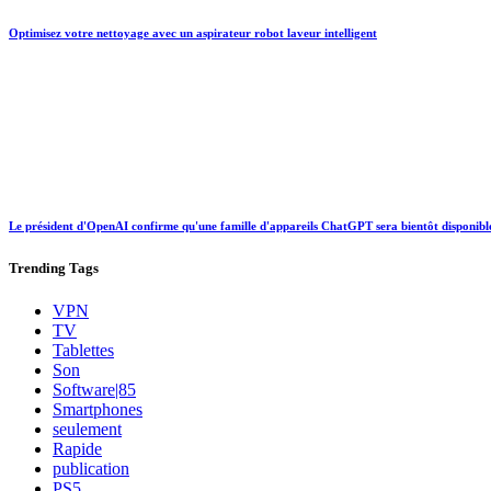
Optimisez votre nettoyage avec un aspirateur robot laveur intelligent
Le président d'OpenAI confirme qu'une famille d'appareils ChatGPT sera bientôt disponibl
Trending
Tags
VPN
TV
Tablettes
Son
Software|85
Smartphones
seulement
Rapide
publication
PS5