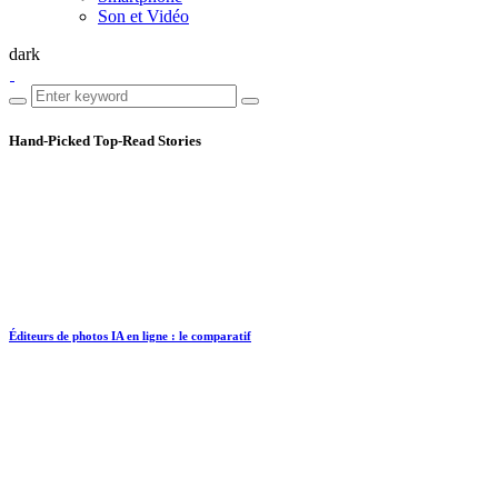
Son et Vidéo
dark
Hand-Picked
Top-Read Stories
Éditeurs de photos IA en ligne : le comparatif