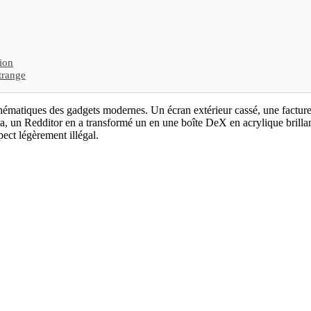
tion
trange
ématiques des gadgets modernes. Un écran extérieur cassé, une facture 
ela, un Redditor en a transformé un en une boîte DeX en acrylique brilla
ct légèrement illégal.