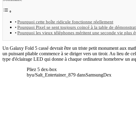
Pourquoi cette boîte ridicule fonctionne réellement
Pourquoi Pixel se sent toujours coincé à la table de démonstra
Pourquoi les vieux téléphones méritent une seconde vie plus é
Un Galaxy Fold 5 cassé devrait être un triste petit monument aux math
un puissant pliable commence à se diriger vers un tiroir. Au lieu de c
type d'éclairage LED qui donne à chaque ordinateur homebrew un aspe
Pliez 5 dex-box
byu/Salt_Entertainer_879 dansSamsungDex