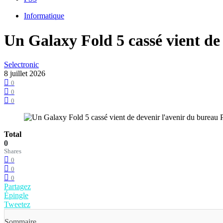
Informatique
Un Galaxy Fold 5 cassé vient de
Selectronic
8 juillet 2026
0
0
0
Total
0
Shares
0
0
0
Partagez
Épingle
Tweetez
Sommaire