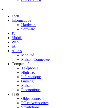
Tech
Informatique
Hardware
Software
JV
Mobile
Web
IA
Autres
Mobilité
Maison Connectée
Comparatifs
Téléphonie
High Tech
Informatique
Gaming
Maison
Électronique
Tests
Objet connecté
PC et Accessoires
Smartphone