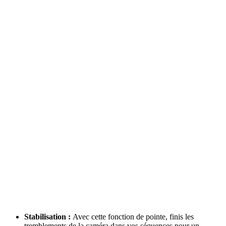
Stabilisation :
Avec cette fonction de pointe, finis les
tremblements de la caméra dans vos séquences pour un