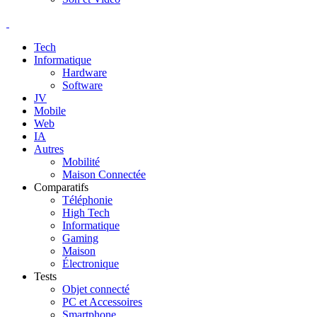
Tech
Informatique
Hardware
Software
JV
Mobile
Web
IA
Autres
Mobilité
Maison Connectée
Comparatifs
Téléphonie
High Tech
Informatique
Gaming
Maison
Électronique
Tests
Objet connecté
PC et Accessoires
Smartphone