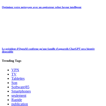
Optimisez votre nettoyage avec un aspirateur robot laveur intelligent
Le président d'OpenAI confirme qu'une famille d'appareils ChatGPT sera bientôt
disponible
Trending
Tags
VPN
TV
Tablettes
Son
Software|85
Smartphones
seulement
Rapide
publication