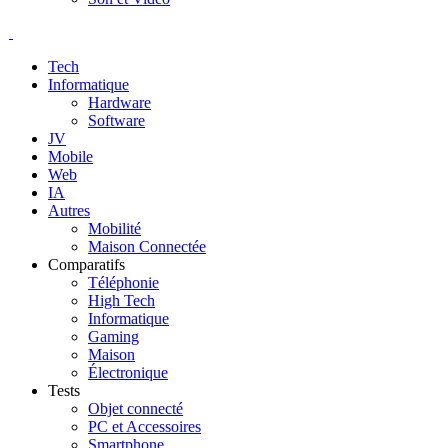
Tech
Informatique
Hardware
Software
JV
Mobile
Web
IA
Autres
Mobilité
Maison Connectée
Comparatifs
Téléphonie
High Tech
Informatique
Gaming
Maison
Électronique
Tests
Objet connecté
PC et Accessoires
Smartphone