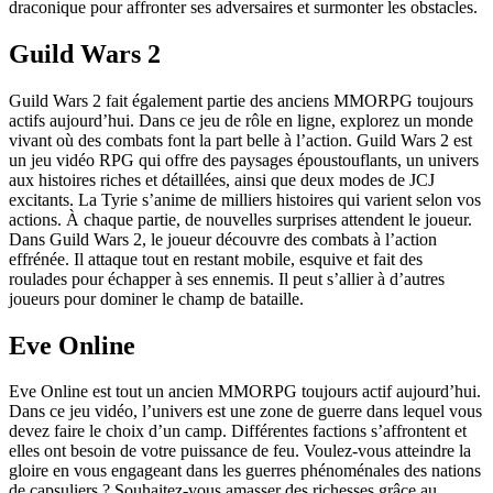
draconique pour affronter ses adversaires et surmonter les obstacles.
Guild Wars 2
Guild Wars 2 fait également partie des anciens MMORPG toujours
actifs aujourd’hui. Dans ce jeu de rôle en ligne, explorez un monde
vivant où des combats font la part belle à l’action. Guild Wars 2 est
un jeu vidéo RPG qui offre des paysages époustouflants, un univers
aux histoires riches et détaillées, ainsi que deux modes de JCJ
excitants. La Tyrie s’anime de milliers histoires qui varient selon vos
actions. À chaque partie, de nouvelles surprises attendent le joueur.
Dans Guild Wars 2, le joueur découvre des combats à l’action
effrénée. Il attaque tout en restant mobile, esquive et fait des
roulades pour échapper à ses ennemis. Il peut s’allier à d’autres
joueurs pour dominer le champ de bataille.
Eve Online
Eve Online est tout un ancien MMORPG toujours actif aujourd’hui.
Dans ce jeu vidéo, l’univers est une zone de guerre dans lequel vous
devez faire le choix d’un camp. Différentes factions s’affrontent et
elles ont besoin de votre puissance de feu. Voulez-vous atteindre la
gloire en vous engageant dans les guerres phénoménales des nations
de capsuliers ? Souhaitez-vous amasser des richesses grâce au