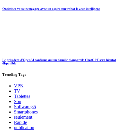
Optimisez votre nettoyage avec un aspirateur robot laveur intelligent
Le président d'OpenAI confirme qu'une famille d'appareils ChatGPT sera bientôt
disponible
Trending
Tags
VPN
TV
Tablettes
Son
Software|85
Smartphones
seulement
Rapide
publication