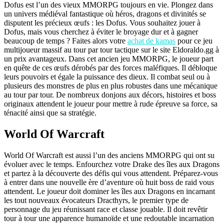
Dofus est l’un des vieux MMORPG toujours en vie. Plongez dans
un univers médiéval fantastique où héros, dragons et divinités se
disputent les précieux œufs : les Dofus. Vous souhaitez jouer à
Dofus, mais vous cherchez à éviter le broyage dur et à gagner
beaucoup de temps ? Faites alors votre
achat de kamas
pour ce jeu
multijoueur massif au tour par tour tactique sur le site Eldoraldo.gg à
un prix avantageux. Dans cet ancien jeu MMORPG, le joueur part
en quête de ces œufs dérobés par des forces maléfiques. Il débloque
leurs pouvoirs et égale la puissance des dieux. Il combat seul ou à
plusieurs des monstres de plus en plus robustes dans une mécanique
au tour par tour. De nombreux donjons aux décors, histoires et boss
originaux attendent le joueur pour mettre à rude épreuve sa force, sa
ténacité ainsi que sa stratégie.
World Of Warcraft
World Of Warcraft est aussi l’un des anciens MMORPG qui ont su
évoluer avec le temps. Enfourchez votre Drake des îles aux Dragons
et partez à la découverte des défis qui vous attendent. Préparez-vous
à entrer dans une nouvelle ère d’aventure où huit boss de raid vous
attendent. Le joueur doit dominer les îles aux Dragons en incarnant
les tout nouveaux évocateurs Dracthyrs, le premier type de
personnage du jeu réunissant race et classe jouable. Il doit revêtir
tour à tour une apparence humanoïde et une redoutable incarnation