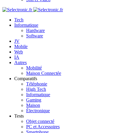
Tech
Informatique
Hardware
Software
JV
Mobile
Web
IA
Autres
Mobilité
Maison Connectée
Comparatifs
Téléphonie
High Tech
Informatique
Gaming
Maison
Électronique
Tests
Objet connecté
PC et Accessoires
Smartphone