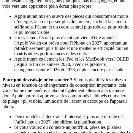
composants suggèrent des gains pratiques, pas des gadgets, et une
voie vers une apparence plein écran plus propre.
Apple aurait mis en œuvre des pièces qui consomment moins
d’énergie, laissent passer plus de lumière, cachent la caméra
selfie sous l’écran et un cadre central plus robuste pour rendre
le pli moins visible.
Un système d'écran plus récent qui vient d'être ajouté à
l'Apple Watch est prévu pour l'iPhone en 2027, apportant un
rafraîchissement plus fluide et une meilleure efficacité tout en
maîtrisant les performances et les coûts.
Apple migre également les iPad et les MacBook vers l'OLED
jusqu'à la fin des années 2020, avec des premiers
changements entre 2026 et 2028, et plus encore par la suite.
Pourquoi devrais-je m’en soucier ?
Si vous planifiez les mises à
niveau en fonction de changements de conception importants, cela
vous donne une fenêtre. Cela fait également allusion à la manière
dont Apple pourrait apprivoiser les compromis habituels en matière
de pliage ; pli visible, luminosité de l'écran et découpe de l'appareil
photo.
Deux modèles à deux ans d’intervalle, plus une refonte de
l’affichage en 2027, simplifient la planification.
Si vous voulez du contexte aujourd'hui, gérez les pliables
actuels dans les magasins pour ressentir le poids, augmenter la