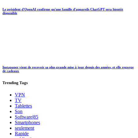
Le président d'OpenAI confirme qu'une famille d'appareils ChatGPT sera bientôt
disponible
Instapaper vient de recevoir sa plus grande mise à jour depuis des années, et elle regorge
de cadeaux
Trending
Tags
VPN
TV
Tablettes
Son
Software|85
Smartphones
seulement
Rapide