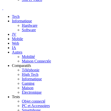
Tech
Informatique
Hardware
Software
JV
Mobile
Web
IA
Autres
Mobilité
Maison Connectée
Comparatifs
Téléphonie
High Tech
Informatique
Gaming
Maison
Électronique
Tests
Objet connecté
PC et Accessoires
Smartphone