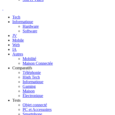
Tech
Informatique
Hardware
Software
JV
Mobile
Web
IA
Autres
Mobilité
Maison Connectée
Comparatifs
Téléphonie
High Tech
Informatique
Gaming
Maison
Électronique
Tests
Objet connecté
PC et Accessoires
Smartphone