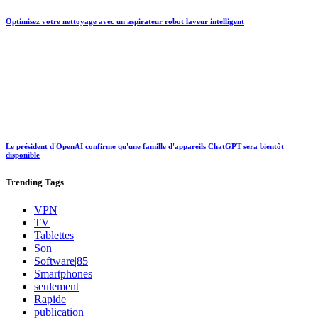
Optimisez votre nettoyage avec un aspirateur robot laveur intelligent
Le président d'OpenAI confirme qu'une famille d'appareils ChatGPT sera bientôt
disponible
Trending
Tags
VPN
TV
Tablettes
Son
Software|85
Smartphones
seulement
Rapide
publication