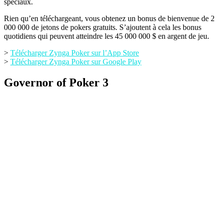
spéciaux.
Rien qu’en téléchargeant, vous obtenez un bonus de bienvenue de 2
000 000 de jetons de pokers gratuits. S’ajoutent à cela les bonus
quotidiens qui peuvent atteindre les 45 000 000 $ en argent de jeu.
>
Télécharger Zynga Poker sur l’App Store
>
Télécharger Zynga Poker sur Google Play
Governor of Poker 3