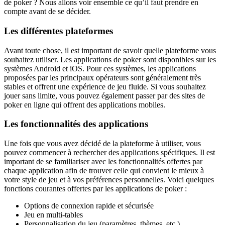
de poker ? Nous allons voir ensemble ce qu’il faut prendre en
compte avant de se décider.
Les différentes plateformes
Avant toute chose, il est important de savoir quelle plateforme vous
souhaitez utiliser. Les applications de poker sont disponibles sur les
systèmes Android et iOS. Pour ces systèmes, les applications
proposées par les principaux opérateurs sont généralement très
stables et offrent une expérience de jeu fluide. Si vous souhaitez
jouer sans limite, vous pouvez également passer par des sites de
poker en ligne qui offrent des applications mobiles.
Les fonctionnalités des applications
Une fois que vous avez décidé de la plateforme à utiliser, vous
pouvez commencer à rechercher des applications spécifiques. Il est
important de se familiariser avec les fonctionnalités offertes par
chaque application afin de trouver celle qui convient le mieux à
votre style de jeu et à vos préférences personnelles. Voici quelques
fonctions courantes offertes par les applications de poker :
Options de connexion rapide et sécurisée
Jeu en multi-tables
Personnalisation du jeu (paramètres, thèmes, etc.)