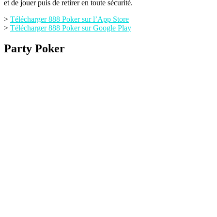
et de jouer puis de retirer en toute sécurité.
>
Télécharger 888 Poker sur l’App Store
>
Télécharger 888 Poker sur Google Play
Party Poker