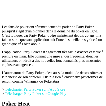
Les fans de poker ont sûrement entendu parler de Party Poker
puisqu’il s’agit d’un pionnier dans le domaine du poker en ligne.
C’est logique, car Party Poker opère maintenant depuis 20 ans. Il a
fait en sorte que son application soit l’une des meilleures grâce à un
graphique très bien abouti.
L’application Party Poker est également très facile d’accès et facile à
prendre en main. Elle connaît une mise à jour fréquente, donc les
utilisateurs ont droit à des nouvelles fonctionnalités plus amusantes
et plus avantageuses.
L’autre atout de Party Poker, c’est aussi la multitude de ses offres et
la richesse de son contenu. Elle n’a rien à envier aux plateformes de
renom comme Winamax ou Pokerstars.
>
Télécharger Party Poker sur l’App Store
>
Télécharger Party Poker sur Google Play
Poker Heat