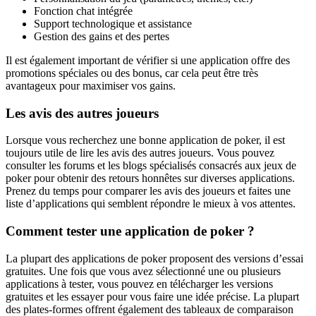
Fonction chat intégrée
Support technologique et assistance
Gestion des gains et des pertes
Il est également important de vérifier si une application offre des
promotions spéciales ou des bonus, car cela peut être très
avantageux pour maximiser vos gains.
Les avis des autres joueurs
Lorsque vous recherchez une bonne application de poker, il est
toujours utile de lire les avis des autres joueurs. Vous pouvez
consulter les forums et les blogs spécialisés consacrés aux jeux de
poker pour obtenir des retours honnêtes sur diverses applications.
Prenez du temps pour comparer les avis des joueurs et faites une
liste d’applications qui semblent répondre le mieux à vos attentes.
Comment tester une application de poker ?
La plupart des applications de poker proposent des versions d’essai
gratuites. Une fois que vous avez sélectionné une ou plusieurs
applications à tester, vous pouvez en télécharger les versions
gratuites et les essayer pour vous faire une idée précise. La plupart
des plates-formes offrent également des tableaux de comparaison