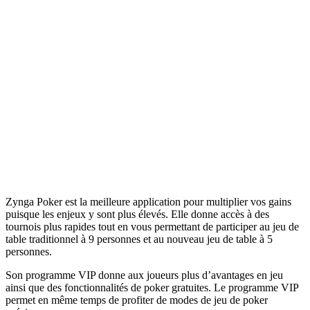
Zynga Poker est la meilleure application pour multiplier vos gains
puisque les enjeux y sont plus élevés. Elle donne accès à des
tournois plus rapides tout en vous permettant de participer au jeu de
table traditionnel à 9 personnes et au nouveau jeu de table à 5
personnes.
Son programme VIP donne aux joueurs plus d’avantages en jeu
ainsi que des fonctionnalités de poker gratuites. Le programme VIP
permet en même temps de profiter de modes de jeu de poker