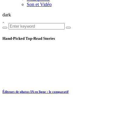
Son et Vidéo
dark
Hand-Picked
Top-Read Stories
Éditeurs de photos IA en ligne : le comparatif