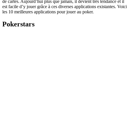
de cartes. Aujourd’hui plus que jamais, il devient très tendance et il
est facile d’y jouer grâce à ces diverses applications existantes. Voici
les 10 meilleures applications pour jouer au poker.
Pokerstars