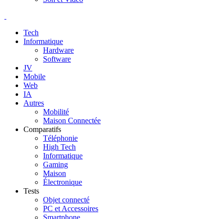
Tech
Informatique
Hardware
Software
JV
Mobile
Web
IA
Autres
Mobilité
Maison Connectée
Comparatifs
Téléphonie
High Tech
Informatique
Gaming
Maison
Électronique
Tests
Objet connecté
PC et Accessoires
Smartphone