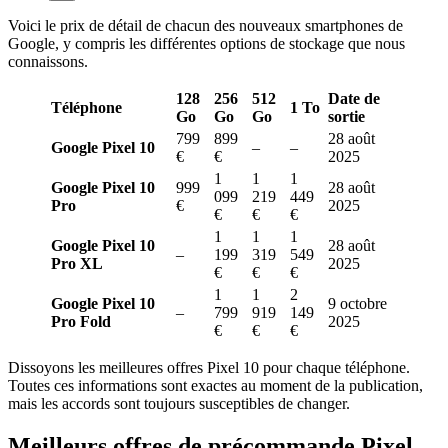
Voici le prix de détail de chacun des nouveaux smartphones de
Google, y compris les différentes options de stockage que nous
connaissons.
128
256
512
Date de
Téléphone
1 To
Go
Go
Go
sortie
799
899
28 août
Google Pixel 10
–
–
€
€
2025
1
1
1
Google Pixel 10
999
28 août
099
219
449
Pro
€
2025
€
€
€
1
1
1
Google Pixel 10
28 août
–
199
319
549
Pro XL
2025
€
€
€
1
1
2
Google Pixel 10
9 octobre
–
799
919
149
Pro Fold
2025
€
€
€
Dissoyons les meilleures offres Pixel 10 pour chaque téléphone.
Toutes ces informations sont exactes au moment de la publication,
mais les accords sont toujours susceptibles de changer.
Meilleurs offres de précommande Pixel