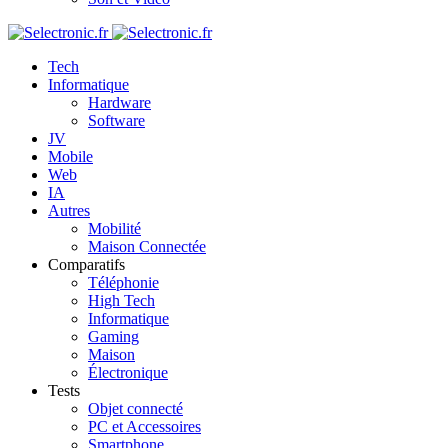
Tech
Informatique
Hardware
Software
JV
Mobile
Web
IA
Autres
Mobilité
Maison Connectée
Comparatifs
Téléphonie
High Tech
Informatique
Gaming
Maison
Électronique
Tests
Objet connecté
PC et Accessoires
Smartphone