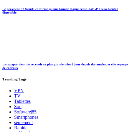
Le président d'OpenAI confirme qu'une famille d'appareils ChatGPT sera bientôt
disponible
Instapaper vient de recevoir sa plus grande mise à jour depuis des années, et elle regorge
de cadeaux
Trending
Tags
VPN
TV
Tablettes
Son
Software|85
Smartphones
seulement
Rapide