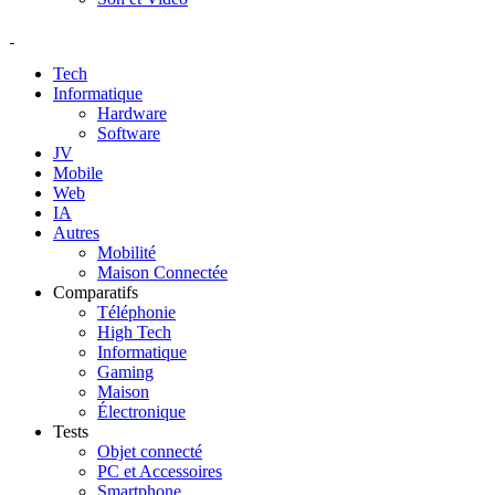
Tech
Informatique
Hardware
Software
JV
Mobile
Web
IA
Autres
Mobilité
Maison Connectée
Comparatifs
Téléphonie
High Tech
Informatique
Gaming
Maison
Électronique
Tests
Objet connecté
PC et Accessoires
Smartphone