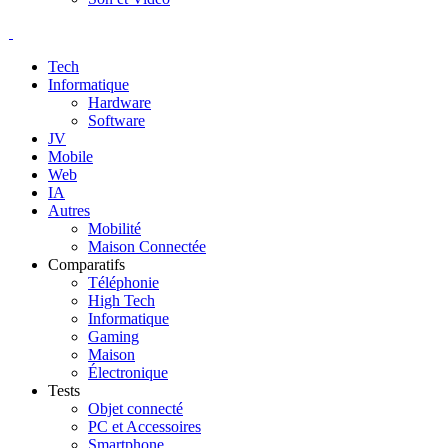
Tech
Informatique
Hardware
Software
JV
Mobile
Web
IA
Autres
Mobilité
Maison Connectée
Comparatifs
Téléphonie
High Tech
Informatique
Gaming
Maison
Électronique
Tests
Objet connecté
PC et Accessoires
Smartphone