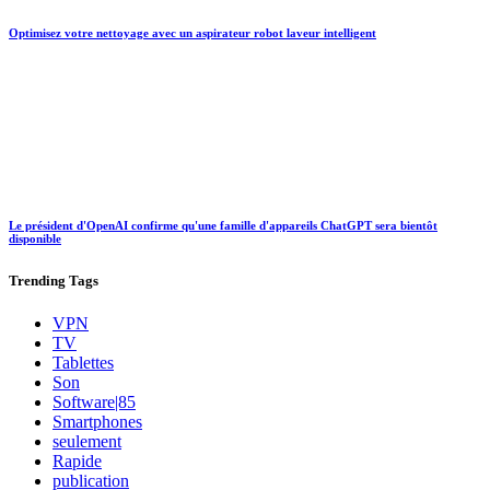
Optimisez votre nettoyage avec un aspirateur robot laveur intelligent
Le président d'OpenAI confirme qu'une famille d'appareils ChatGPT sera bientôt
disponible
Trending
Tags
VPN
TV
Tablettes
Son
Software|85
Smartphones
seulement
Rapide
publication