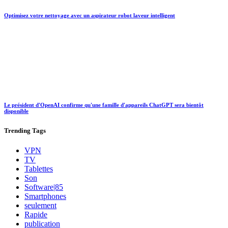
Optimisez votre nettoyage avec un aspirateur robot laveur intelligent
Le président d'OpenAI confirme qu'une famille d'appareils ChatGPT sera bientôt
disponible
Trending
Tags
VPN
TV
Tablettes
Son
Software|85
Smartphones
seulement
Rapide
publication