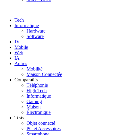
Tech
Informatique
Hardware
Software
JV
Mobile
Web
IA
Autres
Mobilité
Maison Connectée
Comparatifs
Téléphonie
High Tech
Informatique
Gaming
Maison
Électronique
Tests
Objet connecté
PC et Accessoires
Smartphone