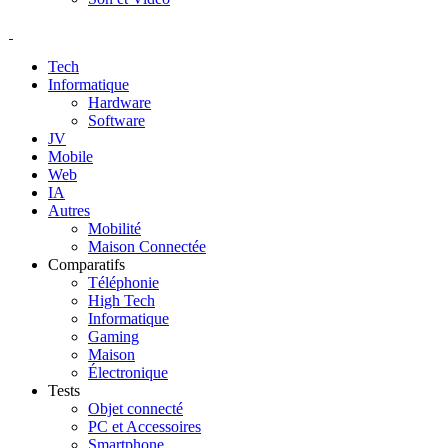
Tech
Informatique
Hardware
Software
JV
Mobile
Web
IA
Autres
Mobilité
Maison Connectée
Comparatifs
Téléphonie
High Tech
Informatique
Gaming
Maison
Électronique
Tests
Objet connecté
PC et Accessoires
Smartphone