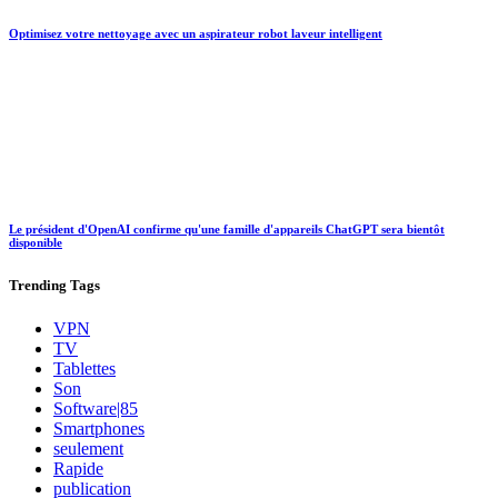
Optimisez votre nettoyage avec un aspirateur robot laveur intelligent
Le président d'OpenAI confirme qu'une famille d'appareils ChatGPT sera bientôt
disponible
Trending
Tags
VPN
TV
Tablettes
Son
Software|85
Smartphones
seulement
Rapide
publication